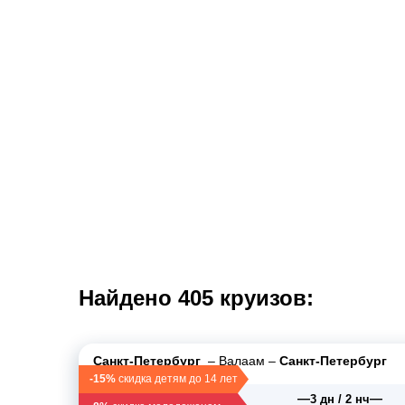
Акция "15% – Скидка де
Поиск круизов
Найдено 405 круизов:
Санкт-Петербург
–
Валаам
–
Санкт-Петербург
-15%
скидка детям до 14 лет
—
—
07 авг 2026
3 дн / 2 нч