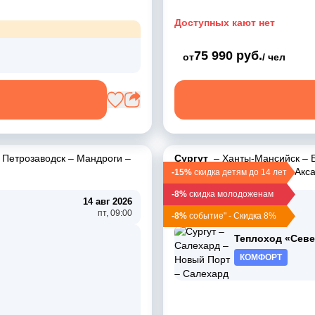
Доступных кают нет
75 990 руб.
от
/ чел
–
Петрозаводск
–
Мандроги
–
Сургут
–
Ханты-Мансийск
–
Салемал
–
Новый Порт
–
Акс
-15%
скидка детям до 14 лет
-8%
скидка молодоженам
14 авг 2026
10 авг 2026
пт, 09:00
пн, 19:00
-8%
событие" - Скидка 8%
Теплоход «Севе
КОМФОРТ