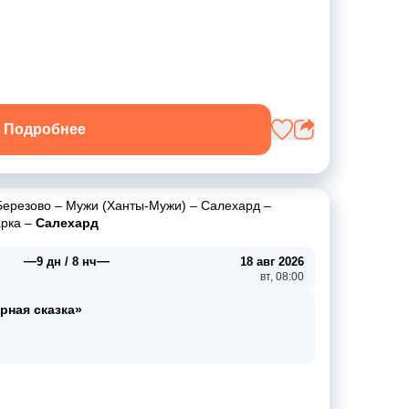
Подробнее
Березово
–
Мужи (Ханты-Мужи)
–
Салехард
–
арка
–
Салехард
—
—
9 дн / 8 нч
18 авг 2026
вт, 08:00
рная сказка»