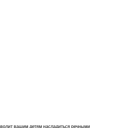
озволит вашим детям насладиться речными