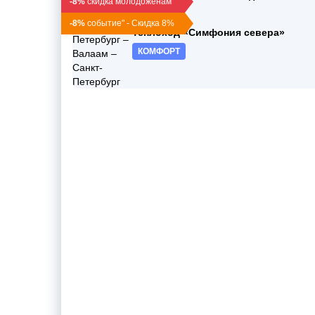
-8%
скидка молодоженам
пт, 19:00
-8%
событие" - Скидка 8%
Теплоход «Симфония севера»
КОМФОРТ