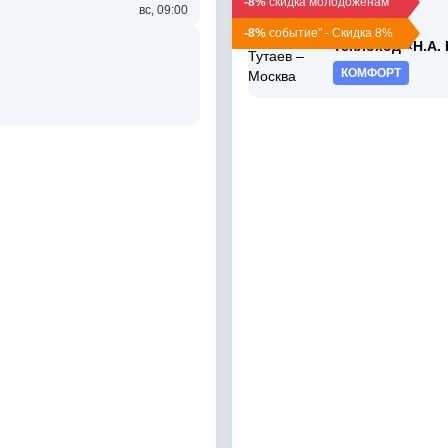
-8%
скидка молодоженам
вс, 09:00
вс, 12:30
-8%
событие" - Скидка 8%
Теплоход «Н.А.
КОМФОРТ