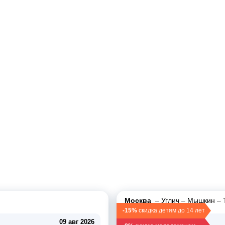
тям до 14 лет"
Москва
–
Углич
–
Мышкин
–
-15%
скидка детям до 14 лет
09 авг 2026
09 авг 2026