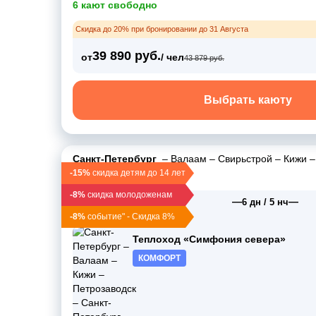
6 кают свободно
Скидка до 20% при бронировании до 31 Августа
39 890 руб.
от
/ чел
43 879 руб.
Выбрать каюту
Санкт-Петербург
–
Валаам
–
Свирьстрой
–
Кижи
Санкт-Петербург
-15%
скидка детям до 14 лет
-8%
скидка молодоженам
—
—
09 авг 2026
6 дн / 5 нч
вс, 19:00
-8%
событие" - Скидка 8%
Теплоход «Симфония севера»
КОМФОРТ