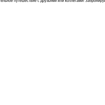
тельное путешествие с друзьями или коллегами! Забронируй
 группам"