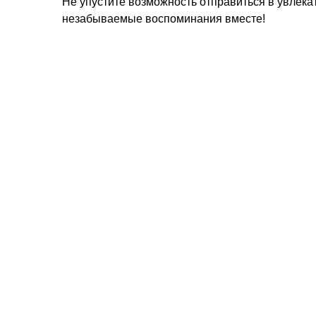
Не упустите возможность отправиться в увлека
незабываемые воспоминания вместе!
Акция "От 3% – Скидка
Поиск круизов