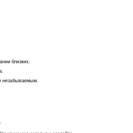
ании близких.
а.
ие незабываемым.
.