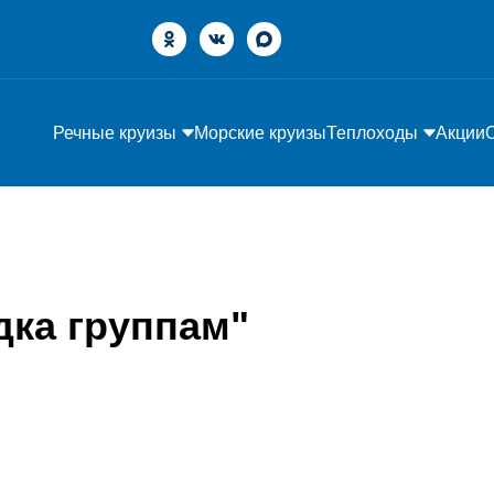
Речные круизы
Морские круизы
Теплоходы
Акции
дка группам"