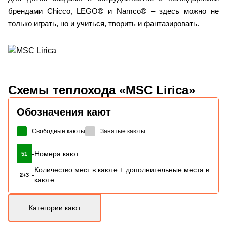
брендами Chicco, LEGO® и Namco® – здесь можно не
только играть, но и учиться, творить и фантазировать.
Схемы
теплохода «MSC Lirica»
Обозначения кают
Свободные каюты
Занятые каюты
-
Номера кают
51
Количество мест в каюте + дополнительные места в
-
2+3
каюте
Категории кают