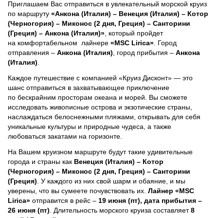
Приглашаем Вас отправиться в увлекательный морской круиз
по маршруту
«Анкона (Италия) – Венеция (Италия) – Котор
(Черногория) – Миконос (2 дня, Греция) – Санторини
(Греция) – Анкона (Италия)»
, который пройдет
на комфортабельном лайнере
«MSC Lirica»
. Город
отправления –
Анкона (Италия)
, город прибытия –
Анкона
(Италия)
.
Каждое путешествие с компанией «Круиз Дисконт» — это
шанс отправиться в захватывающее приключение
по бескрайним просторам океана и морей.
Вы сможете
исследовать живописные острова и экзотические страны,
наслаждаться белоснежными пляжами, открывать для себя
уникальные культуры и природные чудеса, а также
любоваться закатами на горизонте.
На Вашем круизном маршруте будут такие удивительные
города и страны как
Венеция (Италия) – Котор
(Черногория) – Миконос (2 дня, Греция) – Санторини
(Греция)
. У каждого из них свой шарм и обаяние, и мы
уверены, что вы сумеете почувствовать их.
Лайнер
«MSC
Lirica»
отправится в рейс –
19 июня (пт), дата прибытия –
26 июня (пт)
. Длительность морского круиза составляет
8