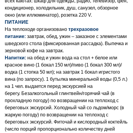
всех каютах: шкаф для одежды, радио, телевизор, фен,
кондиционер, холодильник, душ, санузел, обзорное
окно (или иллюминатор), розетка 220 V.
ПИТАНИЕ
На теплоходе организовано
трехразовое
питание:
завтрак, обед, ужин – заказное с элементами
шведского стола (фиксированная рассадка). Выпечка и
зерновой кофе на завтрак.
Напитки:
на обед и ужин вода на стол + белое или
красное вино (1 бокал 150 мл)/пиво (1 бокал 300 мл)/
водка (1 стопка 50 мл); на завтрак 1 бокал игристого
вина (по запросу). 1 бутылка минеральной воды (0,5 л.)
на 1 чел. выдается перед экскурсией на
берегу. Безалкогольный глинтвейн/горячий чай (в
прохладную погоду) по возвращении на теплоход с
береговых экскурсий. Холодный чай со льдом/морс (в
жаркую погоду) по возвращении на теплоход с
береговых экскурсий. Фиточай и кислородный коктейль
(число порций пропорционально количеству дней