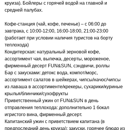
круиза). Бойлеры с горячей водой на главной и
средней палубах.
Кофе-станция (чай, кофе, печенье) – с 06:00 до
завтрака, с 10:00-12:00, 16:00-18:00, 21:00-23:00
(работает при условии наличия туристов на борту
теплохода)
Кондитерская: натуральный зерновой кофе,
ассортимент чая, выпечка, десерты, мороженое,
фирменный десерт FUN&SUN, сэндвичи, роллы
Бар с закусками: детокс вода, компот/морс,
ассортимент салатов в шейкерах, чипсы/начос/чипсы
из лаваша в ассортименте/крекеры, сухарики/куриные
крылья/блинчики/сухофрукты
Приветственный ужин от FUN&SUN в день
отправления теплохода: дополнительно 1 бокал
игристого вина, фирменный десерт.
Капитанский ужин с приветствием капитана (в
предпоследний день круиза): закуски, горячее блюдо из