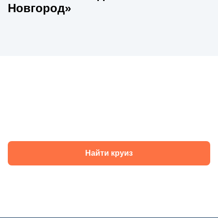
Новгород»
Круизы теплохода «Нижний Новгород» в
2026 году
Найти круиз