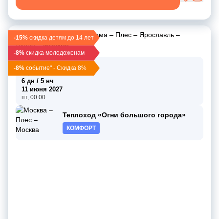
Москва
–
Углич
–
Кострома
–
Плес
–
Ярославль
–
-15%
скидка детям до 14 лет
Дубна
–
Москва
-8%
скидка молодоженам
06 июня 2027
-8%
событие" - Скидка 8%
вс, 00:00
6 дн / 5 нч
11 июня 2027
пт, 00:00
Теплоход «Огни большого города»
КОМФОРТ