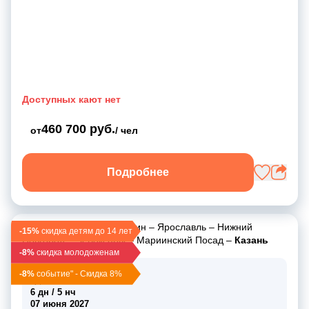
Доступных кают нет
460 700 руб.
от
/ чел
Подробнее
Москва
–
Углич
–
Мышкин
–
Ярославль
–
Нижний
-15%
скидка детям до 14 лет
Новгород
–
Чебоксары
–
Мариинский Посад
–
Казань
-8%
скидка молодоженам
02 июня 2027
-8%
событие" - Скидка 8%
ср, 12:30
6 дн / 5 нч
07 июня 2027