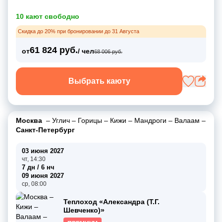
10 кают свободно
Скидка до 20% при бронировании до 31 Августа
61 824 руб.
от
/ чел
68 006 руб.
Выбрать каюту
Москва
–
Углич
–
Горицы
–
Кижи
–
Мандроги
–
Валаам
–
Санкт-Петербург
03 июня 2027
чт, 14:30
7 дн / 6 нч
09 июня 2027
ср, 08:00
Теплоход «Александра (Т.Г.
Шевченко)»