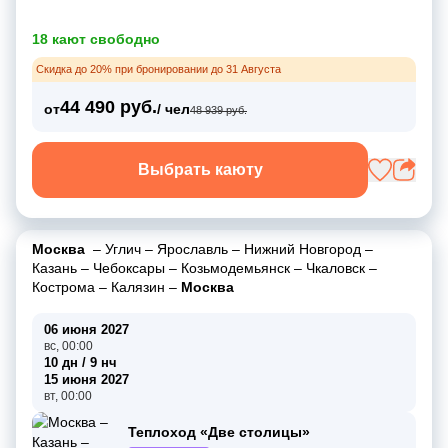
18 кают свободно
Скидка до 20% при бронировании до 31 Августа
44 490 руб.
от
/ чел
48 939 руб.
Выбрать каюту
Москва
–
Углич
–
Ярославль
–
Нижний Новгород
–
Казань
–
Чебоксары
–
Козьмодемьянск
–
Чкаловск
–
Кострома
–
Калязин
–
Москва
06 июня 2027
вс, 00:00
10 дн / 9 нч
15 июня 2027
вт, 00:00
Теплоход «Две столицы»