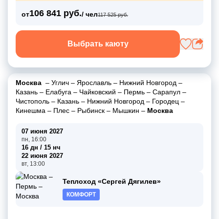
106 841 руб.
от
/ чел
117 525 руб.
Выбрать каюту
Москва
–
Углич
–
Ярославль
–
Нижний Новгород
–
Казань
–
Елабуга
–
Чайковский
–
Пермь
–
Сарапул
–
Чистополь
–
Казань
–
Нижний Новгород
–
Городец
–
Кинешма
–
Плес
–
Рыбинск
–
Мышкин
–
Москва
07 июня 2027
пн, 16:00
16 дн / 15 нч
22 июня 2027
вт, 13:00
Теплоход «Сергей Дягилев»
КОМФОРТ