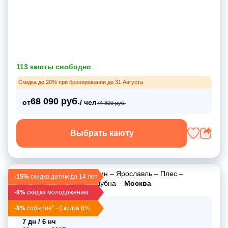
113 каюты свободно
Скидка до 20% при бронировании до 31 Августа
68 090 руб.
от
/ чел
74 899 руб.
Выбрать каюту
Москва
–
Углич
–
Мышкин
–
Ярославль
–
Плес
–
-15%
скидка детям до 14 лет
Кинешма
–
Кострома
–
Дубна
–
Москва
-8%
скидка молодоженам
06 июня 2027
-8%
событие" - Скидка 8%
вс, 00:00
7 дн / 6 нч