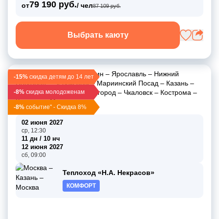
79 190 руб.
от
/ чел
87 109 руб.
Выбрать каюту
Москва
–
Углич
–
Мышкин
–
Ярославль
–
Нижний
-15%
скидка детям до 14 лет
Новгород
–
Чебоксары
–
Мариинский Посад
–
Казань
–
-8%
Макарьево
скидка молодоженам
–
Нижний Новгород
–
Чкаловск
–
Кострома
–
Калязин
–
Москва
-8%
событие" - Скидка 8%
02 июня 2027
ср, 12:30
11 дн / 10 нч
12 июня 2027
сб, 09:00
Теплоход «Н.А. Некрасов»
КОМФОРТ