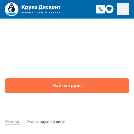
Речные круизы в
июне
Найти круиз
Главная
—
Речные круизы в июне