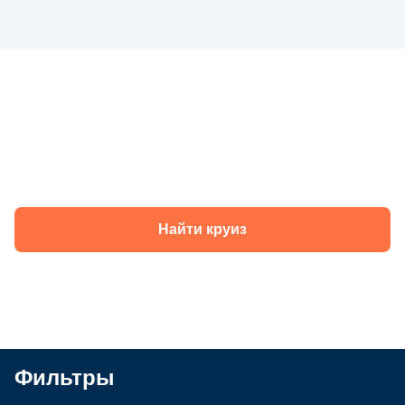
Круизы теплохода «Юрий Андропов» в
2026 году
Найти круиз
Фильтры