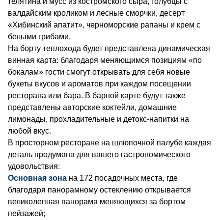
телятина и мусс из костромского сыра, голубцы с
валдайским кроликом и лесные сморчки, десерт
«Хибинский апатит», черноморские рапаны и крем с
белыми грибами.
На борту теплохода будет представлена динамическая
винная карта: благодаря меняющимся позициям «по
бокалам» гости смогут открывать для себя новые
букеты вкусов и ароматов при каждом посещении
ресторана или бара. В барной карте будут также
представлены авторские коктейли, домашние
лимонады, прохладительные и детокс-напитки на
любой вкус.
В просторном ресторане на шлюпочной палубе каждая
деталь продумана для вашего гастрономического
удовольствия:
Основная зона
на 172 посадочных места, где
благодаря панорамному остеклению открывается
великолепная панорама меняющихся за бортом
пейзажей;