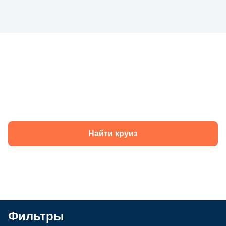
Круизы теплохода «Николай Жарков» в
2026 году
Найти круиз
Фильтры