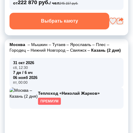
222 870 руб.
от
/ чел
245 157 руб.
Выбрать каюту
Москва
–
Мышкин
–
Тутаев
–
Ярославль
–
Плес
–
Городец
–
Нижний Новгород
–
Свияжск
–
Казань (2 дня)
31 окт 2026
сб, 12:30
7 дн / 6 нч
06 нояб 2026
пт, 00:00
Теплоход «Николай Жарков»
ПРЕМИУМ