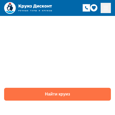
Речные круизы от 2
до 3 дней -
отправление из
Москвы
Найти круиз