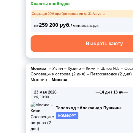
3 каюты свободно
Скидка до 20% при бронировании до 31 Августа
259 200 руб.
от
/ чел
285 120 руб.
Выбрать каюту
Москва
–
Углич
–
Кузино
–
Кижи
–
Шлюз №5
–
Сос
Соловецкие острова (2 дня)
–
Петрозаводск (2 дня)
Мышкин
–
Москва
—
—
23 мая 2026
14 дн / 13 нч
сб, 10:00
Теплоход «Александр Пушкин»
КОМФОРТ