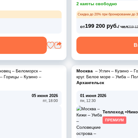
2 каюты свободно
Скидка до 20% при бронировании до 3
199 200 руб.
от
/ чел
219 12
В
новец
–
Беломорск
–
Москва
–
Углич
–
Кузино
–
Г
–
Горицы
–
Кузино
–
круг. Белое море
–
Умба
–
Пол
Архангельск
05 июня 2026
01 июня 2026
пт, 18:00
пн, 12:30
Теплоход «Ник
ПРЕМИУМ