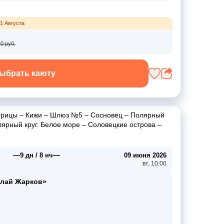
1 Августа
0 руб.
ыбрать каюту
орицы
–
Кижи
–
Шлюз №5
–
Сосновец
–
Полярный
ярный круг. Белое море
–
Соловецкие острова
–
—
—
9 дн / 8 нч
09 июня 2026
вт, 10:00
олай Жарков»