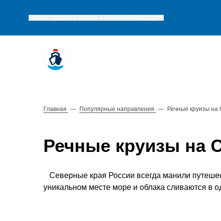
Офисы продаж в Москве и Нижнем Новгороде
Главная
—
Популярные направления
—
Речные круизы на 
Речные круизы на С
Северные края России всегда манили путешест
уникальном месте море и облака сливаются в од