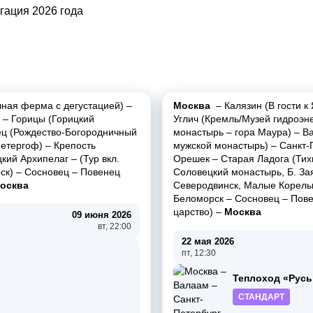
очная ферма с дегустацией)
–
Москва
–
Калязин (В гости к
–
Горицы (Горицкий
Углич (Кремль/Музей гидроэне
ец (Рождество-Богородничный
монастырь
–
гора Маура)
–
В
Петергоф)
–
Крепость
мужской монастырь)
–
Санкт-
кий Архипелаг
–
(Тур вкл.
Орешек
–
Старая Ладога (Тих
ск)
–
Сосновец
–
Повенец
Соловецкий монастырь, Б. Зая
осква
Северодвинск, Малые Корелы,
Беломорск
–
Сосновец
–
Пове
царство)
–
Москва
09 июня 2026
вт, 22:00
22 мая 2026
пт, 12:30
Теплоход «Русь
СТАНДАРТ