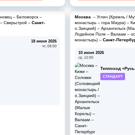
новец
–
Беломорск
–
Москва
–
Углич (Кремль / Му
–
Свирьстрой
–
Санкт-
монастырь
–
гора Маура)
–
К
о.Заяцкий)
–
Архангельск (Ма
Лодейное Поле
–
Валаам
–
о
монастырь)
–
Санкт-Петербу
18 июня 2026
чт, 08:00
10 июня 2026
ср, 10:00
Теплоход «Русь
СТАНДАРТ