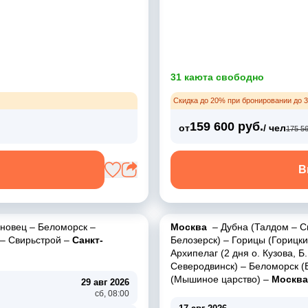
31 каюта свободно
Скидка до 20% при бронировании до 3
159 600 руб.
от
/ чел
175 56
В
новец
–
Беломорск
–
Москва
–
Дубна (Талдом
–
С
–
Свирьстрой
–
Санкт-
Белозерск)
–
Горицы (Горицк
Архипелаг (2 дня о. Кузова, Б
Северодвинск)
–
Беломорск (
(Мышиное царство)
–
Москва
29 авг 2026
сб, 08:00