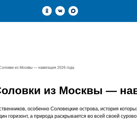
Речные круизы
Морские круизы
Теплоходы
Акции
Соловки из Москвы — навигация 2026 года
оловки из Москвы — нав
венников, особенно Соловецкие острова, история которы
ин горизонт, а природа раскрывается во всей своей сурово