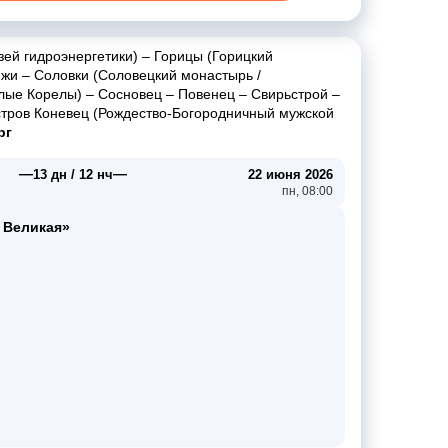
зей гидроэнергетики)
–
Горицы (Горицкий
ижи
–
Соловки (Соловецкий монастырь /
лые Корелы)
–
Сосновец
–
Повенец
–
Свирьстрой
–
стров Коневец (Рождество-Богородничный мужской
рг
—
—
13 дн / 12 нч
22 июня 2026
пн, 08:00
 Великая»