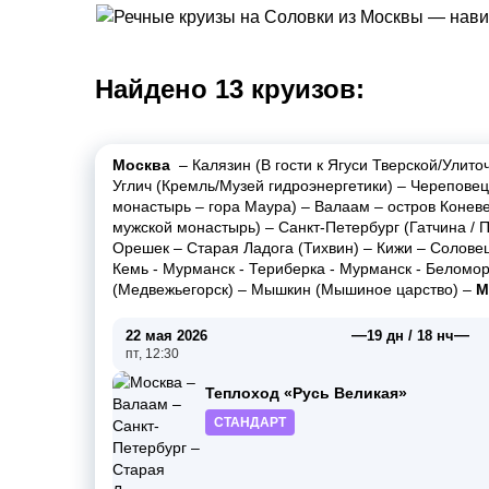
Найдено 13 круизов:
Москва
–
Калязин (В гости к Ягуси Тверской/Улит
Углич (Кремль/Музей гидроэнергетики)
–
Череповец
монастырь
–
гора Маура)
–
Валаам
–
остров Конев
мужской монастырь)
–
Санкт-Петербург (Гатчина / 
Орешек
–
Старая Ладога (Тихвин)
–
Кижи
–
Соловец
Кемь - Мурманск - Териберка - Мурманск - Беломор
(Медвежьегорск)
–
Мышкин (Мышиное царство)
–
М
—
—
22 мая 2026
19 дн / 18 нч
пт, 12:30
Теплоход «Русь Великая»
СТАНДАРТ