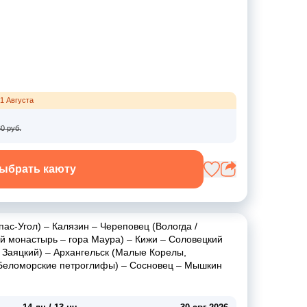
1 Августа
0 руб.
ыбрать каюту
пас-Угол)
–
Калязин
–
Череповец (Вологда /
ий монастырь
–
гора Маура)
–
Кижи
–
Соловецкий
. Заяцкий)
–
Архангельск (Малые Корелы,
Беломорские петроглифы)
–
Сосновец
–
Мышкин
—
—