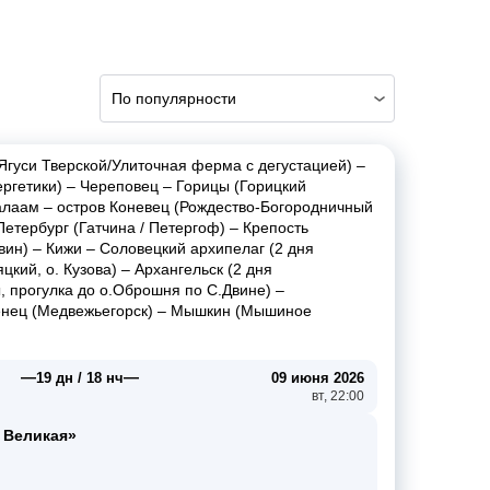
По популярности
 Ягуси Тверской/Улиточная ферма с дегустацией)
–
ргетики)
–
Череповец
–
Горицы (Горицкий
алаам
–
остров Коневец (Рождество-Богородничный
Петербург (Гатчина / Петергоф)
–
Крепость
вин)
–
Кижи
–
Соловецкий архипелаг (2 дня
цкий, о. Кузова)
–
Архангельск (2 дня
 прогулка до о.Оброшня по С.Двине)
–
нец (Медвежьегорск)
–
Мышкин (Мышиное
—
—
19 дн / 18 нч
09 июня 2026
вт, 22:00
 Великая»