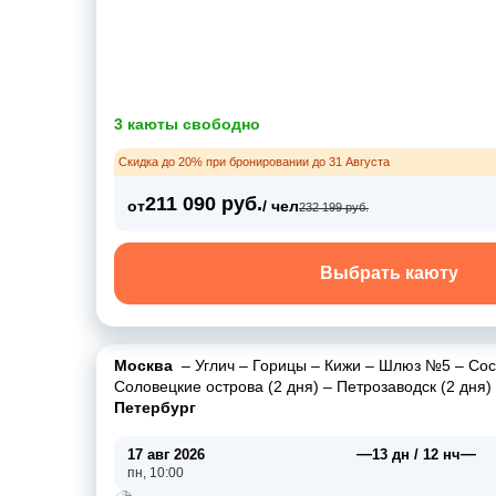
3 каюты свободно
Скидка до 20% при бронировании до 31 Августа
211 090 руб.
от
/ чел
232 199 руб.
Выбрать каюту
Москва
–
Углич
–
Горицы
–
Кижи
–
Шлюз №5
–
Сос
Соловецкие острова (2 дня)
–
Петрозаводск (2 дня)
Петербург
—
—
17 авг 2026
13 дн / 12 нч
пн, 10:00