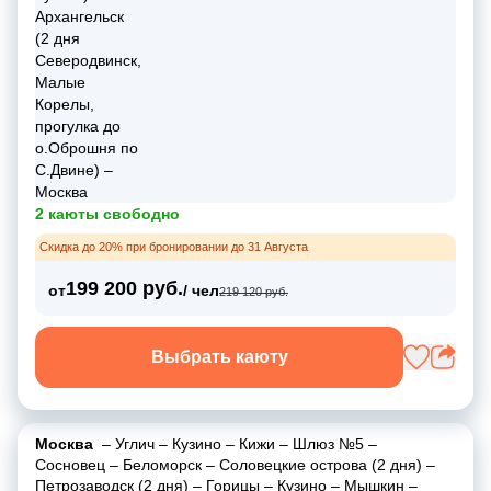
2 каюты свободно
Скидка до 20% при бронировании до 31 Августа
199 200 руб.
от
/ чел
219 120 руб.
Выбрать каюту
Москва
–
Углич
–
Кузино
–
Кижи
–
Шлюз №5
–
Сосновец
–
Беломорск
–
Соловецкие острова (2 дня)
–
Петрозаводск (2 дня)
–
Горицы
–
Кузино
–
Мышкин
–