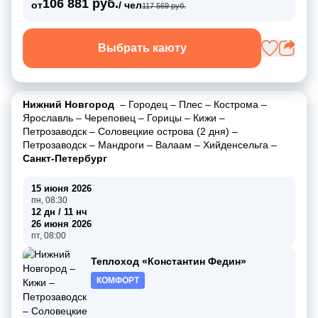
106 881 руб.
от
/ чел
117 569 руб.
Выбрать каюту
Нижний Новгород
–
Городец
–
Плес
–
Кострома
–
Ярославль
–
Череповец
–
Горицы
–
Кижи
–
Петрозаводск
–
Соловецкие острова (2 дня)
–
Петрозаводск
–
Мандроги
–
Валаам
–
Хийденсельга
–
Санкт-Петербург
15 июня 2026
пн, 08:30
12 дн / 11 нч
26 июня 2026
пт, 08:00
Теплоход «Константин Федин»
КОМФОРТ