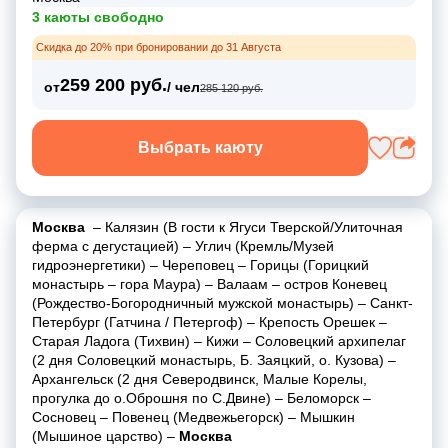
3 каюты свободно
Скидка до 20% при бронировании до 31 Августа
259 200 руб.
от
/ чел
285 120 руб.
Выбрать каюту
Москва
–
Калязин (В гости к Ягуси Тверской/Улиточная
ферма с дегустацией)
–
Углич (Кремль/Музей
гидроэнергетики)
–
Череповец
–
Горицы (Горицкий
монастырь
–
гора Маура)
–
Валаам
–
остров Коневец
(Рождество-Богородничный мужской монастырь)
–
Санкт-
Петербург (Гатчина / Петергоф)
–
Крепость Орешек
–
Старая Ладога (Тихвин)
–
Кижи
–
Соловецкий архипелаг
(2 дня Соловецкий монастырь, Б. Заяцкий, о. Кузова)
–
Архангельск (2 дня Северодвинск, Малые Корелы,
прогулка до о.Оброшня по С.Двине)
–
Беломорск
–
Сосновец
–
Повенец (Медвежьегорск)
–
Мышкин
(Мышиное царство)
–
Москва