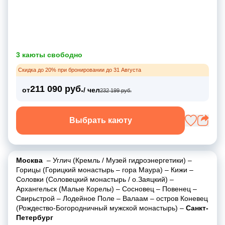
3 каюты свободно
Скидка до 20% при бронировании до 31 Августа
211 090 руб.
от
/ чел
232 199 руб.
Выбрать каюту
Москва
–
Углич (Кремль / Музей гидроэнергетики)
–
Горицы (Горицкий монастырь
–
гора Маура)
–
Кижи
–
Соловки (Соловецкий монастырь / о.Заяцкий)
–
Архангельск (Малые Корелы)
–
Сосновец
–
Повенец
–
Свирьстрой
–
Лодейное Поле
–
Валаам
–
остров Коневец
(Рождество-Богородничный мужской монастырь)
–
Санкт-
Петербург