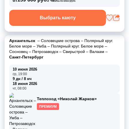
от
/ чел
175 560 руб.
Выбрать каюту
Архангельск
–
Соловецкие острова
–
Полярный круг.
Белое море
–
Умба
–
Полярный круг. Белое море
–
Сосновец
–
Петрозаводск
–
Свирьстрой
–
Валаам
–
Санкт-Петербург
10 июня 2026
ср, 19:00
9 дн / 8 нч
18 июня 2026
чт, 08:00
Теплоход «Николай Жарков»
ПРЕМИУМ