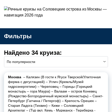
Фильтры
Найдено 34 круиза:
По популярности
Москва
–
Калязин (В гости к Ягуси Тверской/Улиточная
ферма с дегустацией)
–
Углич (Кремль/Музей
гидроэнергетики)
–
Череповец
–
Горицы (Горицкий
монастырь
–
гора Маура)
–
Валаам
–
остров Коневец
(Рождество-Богородничный мужской монастырь)
–
Санкт-
Петербург (Гатчина / Петергоф)
–
Крепость Орешек
–
Старая Ладога (Тихвин)
–
Кижи
–
Соловецкий
Архипелаг
–
(Тур вкл. Кемь - Мурманск - Териберка -