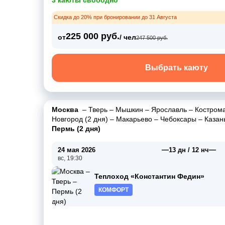
3 каюты свободно
Скидка до 20% при бронировании до 31 Августа
225 000 руб.
от
/ чел
247 500 руб.
Выбрать каюту
Москва
–
Тверь
–
Мышкин
–
Ярославль
–
Костром
Новгород (2 дня)
–
Макарьево
–
Чебоксары
–
Казан
Пермь (2 дня)
—
—
24 мая 2026
13 дн / 12 нч
вс, 19:30
Теплоход «Константин Федин»
КОМФОРТ