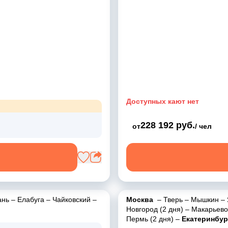
Доступных кают нет
228 192 руб.
от
/ чел
ань
–
Елабуга
–
Чайковский
–
Москва
–
Тверь
–
Мышкин
–
Новгород (2 дня)
–
Макарьево
Пермь (2 дня)
–
Екатеринбург