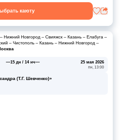
ыбрать каюту
–
Нижний Новгород
–
Свияжск
–
Казань
–
Елабуга
–
ский
–
Чистополь
–
Казань
–
Нижний Новгород
–
осква
—
—
15 дн / 14 нч
25 мая 2026
пн, 13:00
андра (Т.Г. Шевченко)»