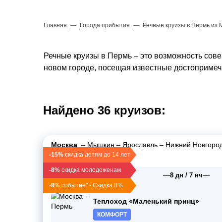
Главная
—
Города прибытия
—
Речные круизы в Пермь из 
Речные круизы в Пермь – это возможность сов
новом городе, посещая известные достопримеча
Найдено 36 круизов:
Москва
–
Мышкин
–
Ярославль
–
Нижний Новгоро
Чайковский
–
Пермь
-15%
скидка детям до 14 лет
-8%
скидка молодоженам
—
—
03 мая 2026
8 дн / 7 нч
вс, 16:00
-8%
событие" - Скидка 8%
Теплоход «Маленький принц»
КОМФОРТ