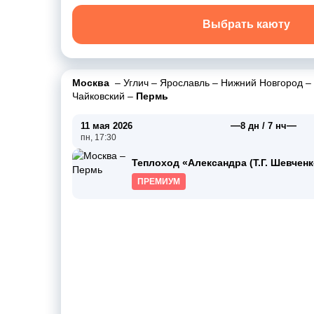
Выбрать каюту
Москва
–
Углич
–
Ярославль
–
Нижний Новгород
–
Чайковский
–
Пермь
—
—
11 мая 2026
8 дн / 7 нч
пн, 17:30
Теплоход «Александра (Т.Г. Шевченк
ПРЕМИУМ