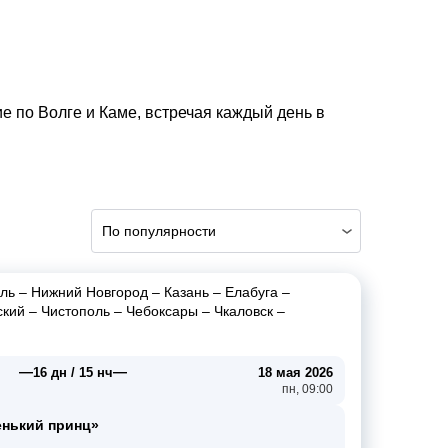
 по Волге и Каме, встречая каждый день в
По популярности
ль
–
Нижний Новгород
–
Казань
–
Елабуга
–
ский
–
Чистополь
–
Чебоксары
–
Чкаловск
–
—
—
16 дн / 15 нч
18 мая 2026
пн, 09:00
енький принц»