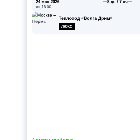
—
—
24 мая 2026
8 дн / 7 нч
вс, 16:00
Теплоход «Волга Дрим»
ЛЮКС