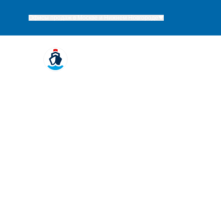
Офисы продаж в Москве и Нижнем Новгороде
Речные круиз
Поиск круизов