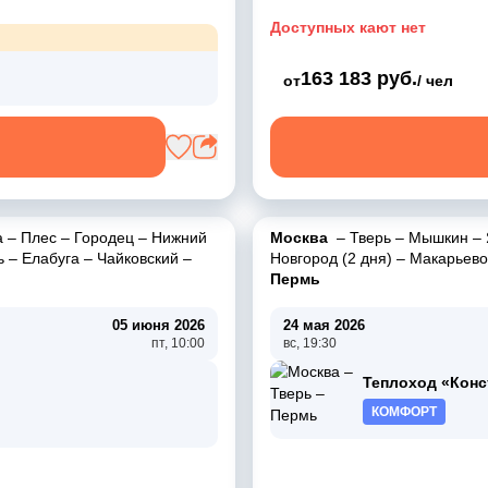
Доступных кают нет
163 183 руб.
от
/ чел
а
–
Плес
–
Городец
–
Нижний
Москва
–
Тверь
–
Мышкин
–
ь
–
Елабуга
–
Чайковский
–
Новгород (2 дня)
–
Макарьево
Пермь
05 июня 2026
24 мая 2026
пт, 10:00
вс, 19:30
Теплоход «Конс
КОМФОРТ