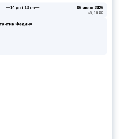
—
—
14 дн / 13 нч
06 июня 2026
сб, 16:00
тантин Федин»