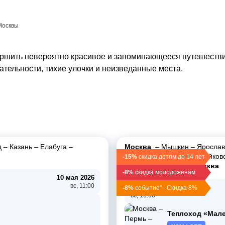
Москвы
ершить невероятно красивое и запоминающееся путешествие
тельности, тихие улочки и неизведанные места.
д
–
Казань
–
Елабуга
–
Москва
–
Мышкин
–
Ярослав
Чайковский
–
Пермь
–
Чайков
-15%
скидка детям до 14 лет
Кострома
–
Дубна
–
Москва
-8%
скидка молодоженам
10 мая 2026
вс, 11:00
03 мая 2026
-8%
событие" - Скидка 8%
вс, 16:00
Теплоход «Мал