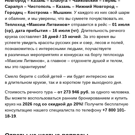
Новгород – Казань – Елабуга – Чайковский – Пермь –
Сарапул – Чистополь – Казань – Нижний Новгород –
Городец – Кострома – Мышкин
. У каждого из них свой шарм
и обаяние, и мы уверены, что вы сумеете почувствовать их.
Теплоход
«Максим Литвинов»
отправится в рейс –
01 июля
(ср), дата прибытия – 16 июля (чт)
. Длительность речного
круиза составляет
16 дней / 15 ночей
.
За это время вы
успеете увидеть красоты русских рек и озер, лесов и полей,
познакомитесь с интересными людьми, поучаствуете
в различных мероприятиях и конкурсах на борту теплохода
«Максим Литвинов», а главное – отдохнете душой и телом,
мы это гарантируем!
Смело берите с собой детей – им будет интересно как
в длительном круизе, так и в коротком туре выходного дня.
Стоимость речного тура –
от 273 946 руб.
за одного человека.
Вы можете воспользоваться ранним бронированием и купить
круиз на
2026 год со скидкой до 20%!
Получите бесплатную
консультацию нашего специалиста по телефону
+7 800 101-
18-19
.