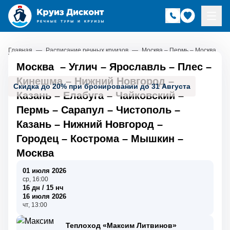
Главная
—
Расписание речных круизов
—
Москва – Пермь – Москва
Москва
–
Углич
–
Ярославль
–
Плес
–
Кинешма
–
Нижний Новгород
–
Скидка до 20% при бронировании до 31 Августа
Казань
–
Елабуга
–
Чайковский
–
Пермь
–
Сарапул
–
Чистополь
–
Казань
–
Нижний Новгород
–
Городец
–
Кострома
–
Мышкин
–
Москва
01 июля 2026
ср, 16:00
16 дн / 15 нч
16 июля 2026
чт, 13:00
Теплоход «Максим Литвинов»