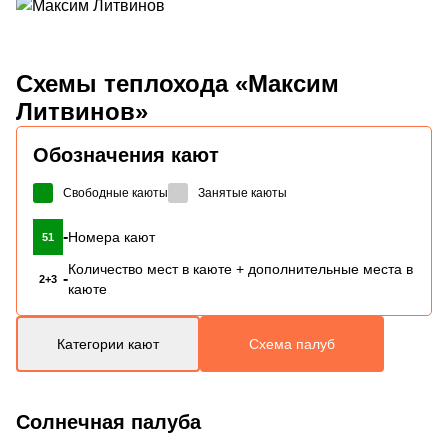
Схемы
теплохода «Максим
Литвинов»
Обозначения кают
Свободные каюты
Занятые каюты
-
Номера кают
51
Количество мест в каюте + дополнительные места в
-
2+3
каюте
Категории кают
Схема палуб
Солнечная палуба