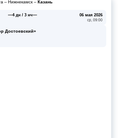
га
–
Нижнекамск
–
Казань
—
—
4 дн / 3 нч
06 мая 2026
ср, 09:00
ор Достоевский»