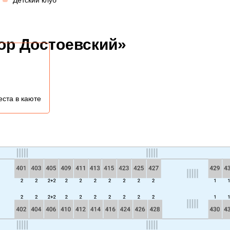
Детский клуб
ор Достоевский»
еста в каюте