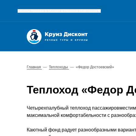
Офисы продаж в Москве и Нижнем Новгороде
Главная
—
Теплоходы
—
«Федор Достоевский»
Теплоход «Федор Д
Четырехпалубный теплоход пассажировместимо
максимальной комфортабельности с разнообраз
Каютный фонд радует разнообразными варианта