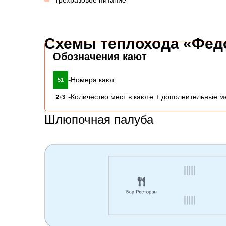
Трехразовое питание
Схемы теплохода «Фед
Обозначения кают
-
Номера кают
51
-
Количество мест в каюте + дополнительные м
2+3
Шлюпочная палуба