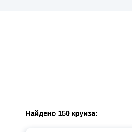
Круизы теплохода «Фед
Поиск круизов
Найдено 150 круиза: