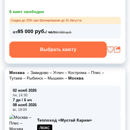
6 кают свободно
Скидка до 20% при бронировании до 31 Августа
85 000 руб.
от
/ чел
93 500 руб.
Выбрать каюту
Москва
–
Завидово
–
Углич
–
Кострома
–
Плес
–
Тутаев
–
Рыбинск
–
Мышкин
–
Москва
02 нояб 2026
пн, 14:30
7 дн / 6 нч
08 нояб 2026
вс, 18:00
Теплоход «Мустай Карим»
ЛЮКС