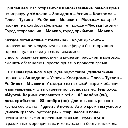
Приглашаем Вас отправиться в увлекательный речной круиз
по маршруту
«Москва – Завидово – Углич – Кострома –
Плес – Тутаев – Рыбинск – Мышкин – Москва»
, который
пройдет на комфортабельном теплоходе
«Мустай Карим»
.
Город отправления –
Москва
, город прибытия –
Москва
.
Каждое путешествие с компанией «Круиз Дисконт» –
это возможность окунуться в атмосферу и быт старинных
городов, гуляя по их улочкам, знакомясь
с достопримечательностями и музеями, расширить кругозор,
сменить обстановку и просто приятно провести время.
На Вашем круизном маршруте будут такие удивительные
города как
Завидово – Углич – Кострома – Плес – Тутаев –
Рыбинск – Мышкин
. У каждого из них свой шарм и обаяние,
и мы уверены, что вы сумеете почувствовать их.
Теплоход
«Мустай Карим»
отправится в рейс –
02 ноября (пн),
дата прибытия – 08 ноября (вс)
. Длительность речного
круиза составляет
7 дней / 6 ночей
.
За это время вы успеете
увидеть красоты русских рек и озер, лесов и полей,
познакомитесь с интересными людьми, поучаствуете
в различных мероприятиях и конкурсах на борту теплохода