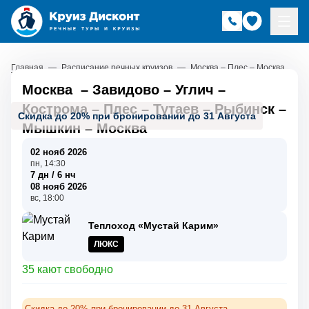
Главная
—
Расписание речных круизов
—
Москва – Плес – Москва
Москва
–
Завидово
–
Углич
–
Кострома
–
Плес
–
Тутаев
–
Рыбинск
–
Скидка до 20% при бронировании до 31 Августа
Мышкин
–
Москва
02 нояб 2026
пн, 14:30
7 дн / 6 нч
08 нояб 2026
вс, 18:00
Теплоход «Мустай Карим»
ЛЮКС
35 кают свободно
Скидка до 20% при бронировании до 31 Августа