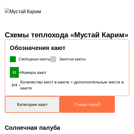
Схемы
теплохода «Мустай Карим»
Обозначения кают
Свободные каюты
Занятые каюты
-
Номера кают
51
Количество мест в каюте + дополнительные места в
-
2+3
каюте
Категории кают
Схема палуб
Солнечная палуба