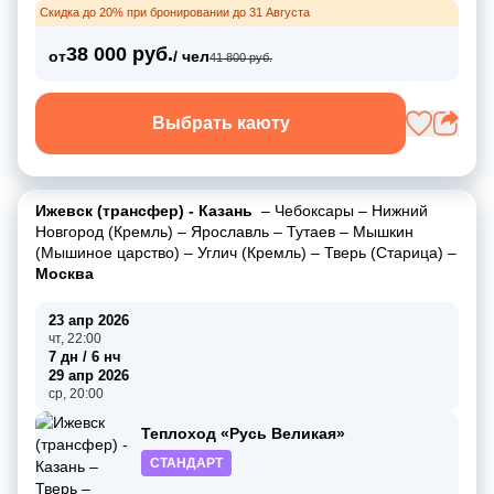
Скидка до 20% при бронировании до 31 Августа
38 000 руб.
от
/ чел
41 800 руб.
Выбрать каюту
Ижевск (трансфер) - Казань
–
Чебоксары
–
Нижний
Новгород (Кремль)
–
Ярославль
–
Тутаев
–
Мышкин
(Мышиное царство)
–
Углич (Кремль)
–
Тверь (Старица)
–
Москва
23 апр 2026
чт, 22:00
7 дн / 6 нч
29 апр 2026
ср, 20:00
Теплоход «Русь Великая»
СТАНДАРТ