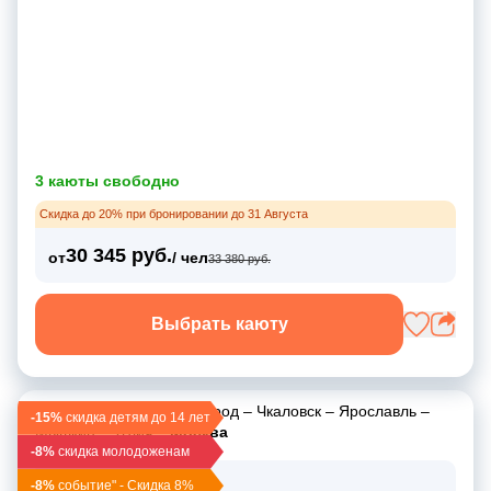
3 каюты свободно
Скидка до 20% при бронировании до 31 Августа
30 345 руб.
от
/ чел
33 380 руб.
Выбрать каюту
Казань
–
Нижний Новгород
–
Чкаловск
–
Ярославль
–
-15%
скидка детям до 14 лет
Мышкин
–
Углич
–
Москва
-8%
скидка молодоженам
24 апр 2026
-8%
событие" - Скидка 8%