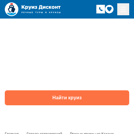
Речные круизы из
Казани — навигация
2026 года
Найти круиз
Главная
—
Города отправлений
—
Речные круизы из Казани —