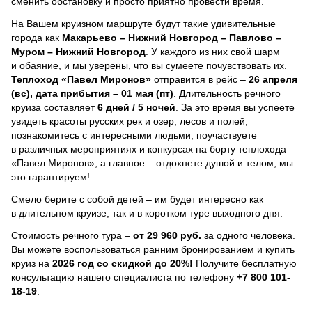
сменить обстановку и просто приятно провести время.
На Вашем круизном маршруте будут такие удивительные
города как
Макарьево – Нижний Новгород – Павлово –
Муром – Нижний Новгород
. У каждого из них свой шарм
и обаяние, и мы уверены, что вы сумеете почувствовать их.
Теплоход
«Павел Миронов»
отправится в рейс –
26 апреля
(вс), дата прибытия – 01 мая (пт)
. Длительность речного
круиза составляет
6 дней / 5 ночей
.
За это время вы успеете
увидеть красоты русских рек и озер, лесов и полей,
познакомитесь с интересными людьми, поучаствуете
в различных мероприятиях и конкурсах на борту теплохода
«Павел Миронов», а главное – отдохнете душой и телом, мы
это гарантируем!
Смело берите с собой детей – им будет интересно как
в длительном круизе, так и в коротком туре выходного дня.
Стоимость речного тура –
от 29 960 руб.
за одного человека.
Вы можете воспользоваться ранним бронированием и купить
круиз на
2026 год со скидкой до 20%!
Получите бесплатную
консультацию нашего специалиста по телефону
+7 800 101-
18-19
.