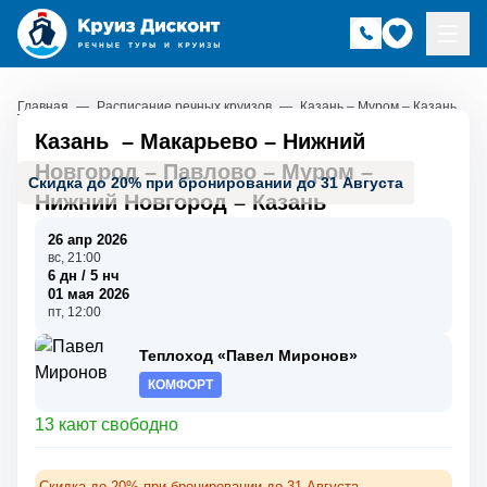
Главная
—
Расписание речных круизов
—
Казань – Муром – Казань
Казань
–
Макарьево
–
Нижний
Новгород
–
Павлово
–
Муром
–
Скидка до 20% при бронировании до 31 Августа
Нижний Новгород
–
Казань
26 апр 2026
вс, 21:00
6 дн / 5 нч
01 мая 2026
пт, 12:00
Теплоход «Павел Миронов»
КОМФОРТ
13 кают свободно
Скидка до 20% при бронировании до 31 Августа