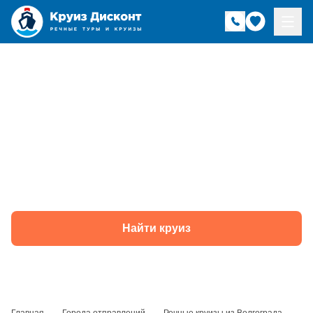
Речные круизы из
Волгограда —
навигация 2026 года
Найти круиз
Главная
—
Города отправлений
—
Речные круизы из Волгограда —