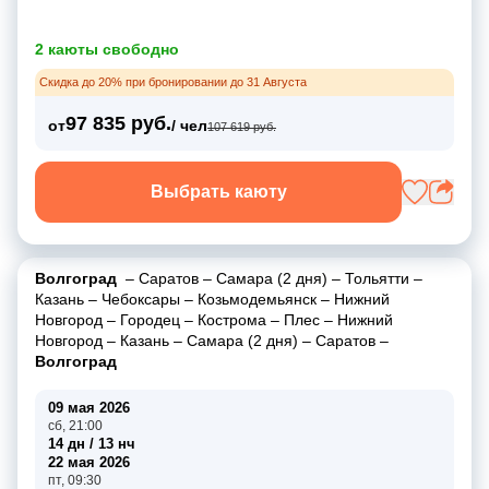
2 каюты свободно
Скидка до 20% при бронировании до 31 Августа
97 835 руб.
от
/ чел
107 619 руб.
Выбрать каюту
Волгоград
–
Саратов
–
Самара (2 дня)
–
Тольятти
–
Казань
–
Чебоксары
–
Козьмодемьянск
–
Нижний
Новгород
–
Городец
–
Кострома
–
Плес
–
Нижний
Новгород
–
Казань
–
Самара (2 дня)
–
Саратов
–
Волгоград
09 мая 2026
сб, 21:00
14 дн / 13 нч
22 мая 2026
пт, 09:30