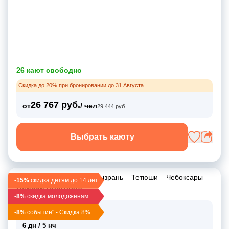
26 кают свободно
Скидка до 20% при бронировании до 31 Августа
26 767 руб.
от
/ чел
29 444 руб.
Выбрать каюту
Волгоград
–
Маркс
–
Сызрань
–
Тетюши
–
Чебоксары
–
-15%
скидка детям до 14 лет
Нижний Новгород
-8%
скидка молодоженам
10 мая 2026
-8%
событие" - Скидка 8%
вс, 13:00
6 дн / 5 нч