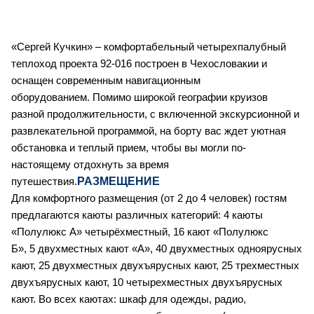
«Сергей Кучкин» – комфортабельный четырехпалубный
теплоход проекта 92-016 построен в Чехословакии и
оснащен современным навигационным
оборудованием.
Помимо широкой географии круизов
разной продолжительности, с включенной экскурсионной и
развлекательной программой, на борту вас ждет уютная
обстановка и теплый прием, чтобы вы могли по-
настоящему отдохнуть за время
РАЗМЕЩЕНИЕ
путешествия.
Для комфортного размещения (от 2 до 4 человек) гостям
предлагаются каюты различных категорий:
4
каюты
«Полулюкс А» четырёхместный,
16
кают «Полулюкс
Б»,
5
двухместных кают «А»,
40
двухместных одноярусных
кают,
25
двухместных двухъярусных кают,
25
трехместных
двухъярусных кают,
10
четырехместных двухъярусных
кают
.
Во всех каютах: шкаф для одежды, радио,