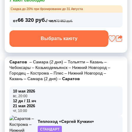
Скидка до 20% при бронировании до 31 Августа
66 320 руб.
от
/ чел
72 952 руб.
Выбрать каюту
Саратов
–
Самара (2 дня)
–
Тольятти
–
Казань
–
Чебоксары
–
Козьмодемьянск
–
Нижний Новгород
–
Городец
–
Кострома
–
Плес
–
Нижний Новгород
–
Казань
–
Самара (2 дня)
–
Саратов
10 мая 2026
вс, 20:00
12 дн / 11 нч
21 мая 2026
чт, 10:00
Теплоход «Сергей Кучкин»
СТАНДАРТ