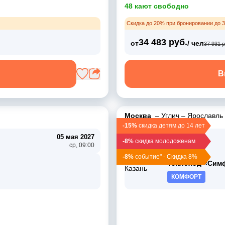
48 кают свободно
Скидка до 20% при бронировании до 3
34 483 руб.
от
/ чел
37 931 р
В
Москва
–
Углич
–
Ярославль
-15%
скидка детям до 14 лет
05 мая 2027
01 мая 2027
-8%
скидка молодоженам
ср, 09:00
сб, 17:30
-8%
событие" - Скидка 8%
Теплоход «Сим
КОМФОРТ