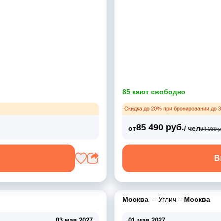
85 кают свободно
Скидка до 20% при бронировании до 3
85 490 руб.
от
/ чел
94 039 р
В
Москва
–
Углич
–
Москва
03 мая 2027
01 мая 2027