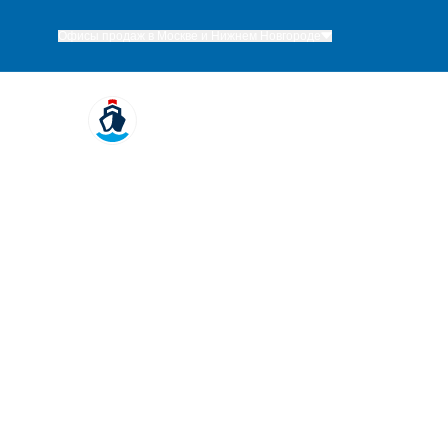
Офисы продаж в Москве и Нижнем Новгороде
Речные круизы
Поиск круизов