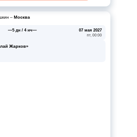
шкин
–
Москва
—
—
5 дн / 4 нч
07 мая 2027
пт, 00:00
олай Жарков»