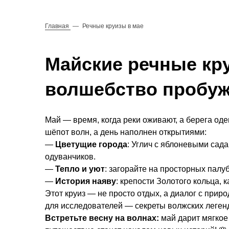
Главная
—
Речные круизы в мае
Майские речные кру
волшебство пробу
Май — время, когда реки оживают, а берега оде
шёпот волн, а день наполнен открытиями:
—
Цветущие города
: Углич с яблоневыми сад
одуванчиков.
—
Тепло и уют
: загорайте на просторных палу
—
История наяву
: крепости Золотого кольца, 
Этот круиз — не просто отдых, а диалог с прир
для исследователей — секреты волжских леген
Встретьте весну на волнах:
май дарит мягкое