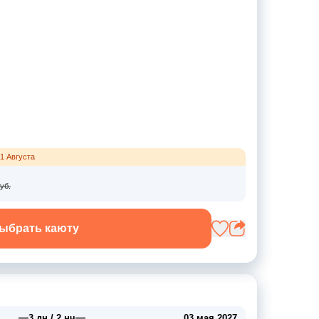
1 Августа
уб.
ыбрать каюту
—
—
3 дн / 2 нч
03 мая 2027