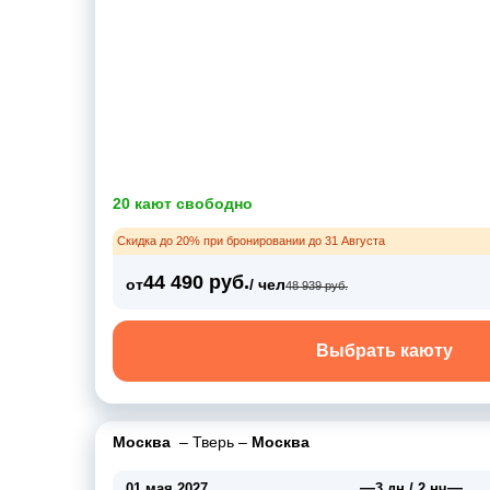
20 кают свободно
Скидка до 20% при бронировании до 31 Августа
44 490 руб.
от
/ чел
48 939 руб.
Выбрать каюту
Москва
–
Тверь
–
Москва
—
—
01 мая 2027
3 дн / 2 нч