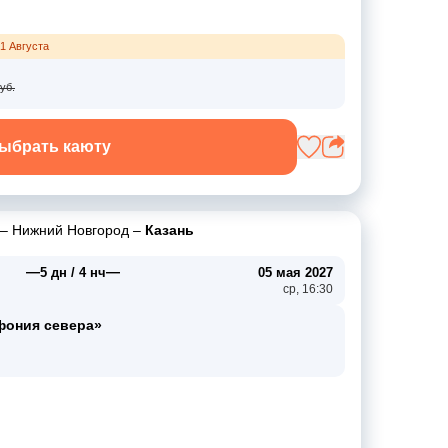
1 Августа
уб.
ыбрать каюту
–
Нижний Новгород
–
Казань
—
—
5 дн / 4 нч
05 мая 2027
ср, 16:30
фония севера»