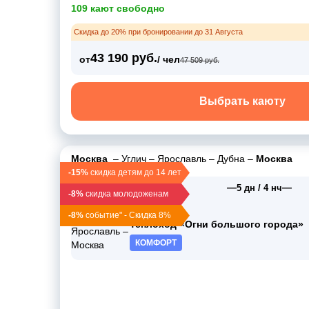
109 кают свободно
Скидка до 20% при бронировании до 31 Августа
43 190 руб.
от
/ чел
47 509 руб.
Выбрать каюту
Москва
–
Углич
–
Ярославль
–
Дубна
–
Москва
-15%
скидка детям до 14 лет
—
—
01 мая 2027
5 дн / 4 нч
-8%
скидка молодоженам
сб, 16:00
-8%
событие" - Скидка 8%
Теплоход «Огни большого города»
КОМФОРТ