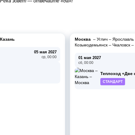
Река зовёт — отвечайте «да»!
Казань
Москва
–
Углич
–
Ярославль
Козьмодемьянск
–
Чкаловск
–
05 мая 2027
ср, 00:00
01 мая 2027
сб, 00:00
Теплоход «Две
СТАНДАРТ