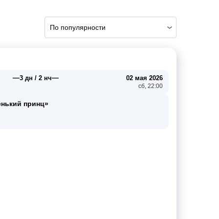
По популярности
—
—
3 дн / 2 нч
02 мая 2026
сб, 22:00
енький принц»