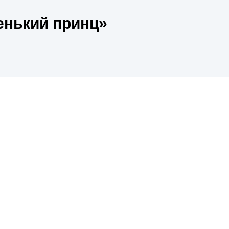
енький принц»
енький принц» в 2026 году