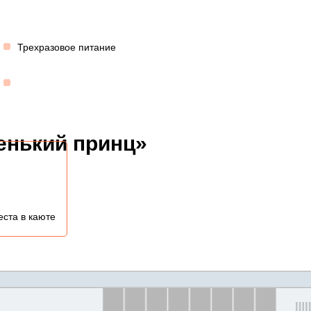
Трехразовое питание
енький принц»
еста в каюте