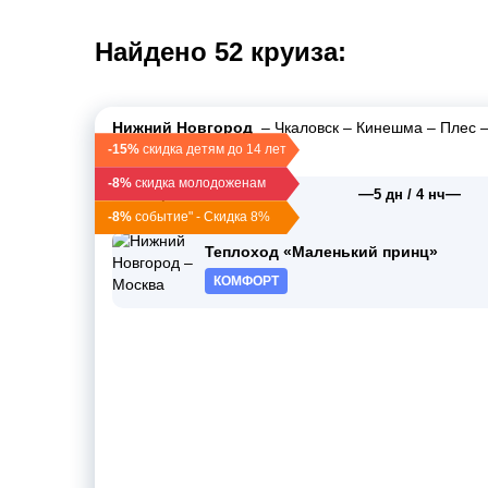
Найдено 52 круиза:
Нижний Новгород
–
Чкаловск
–
Кинешма
–
Плес
Углич
–
Москва
-15%
скидка детям до 14 лет
-8%
скидка молодоженам
—
—
25 апр 2026
5 дн / 4 нч
сб, 09:00
-8%
событие" - Скидка 8%
Теплоход «Маленький принц»
КОМФОРТ