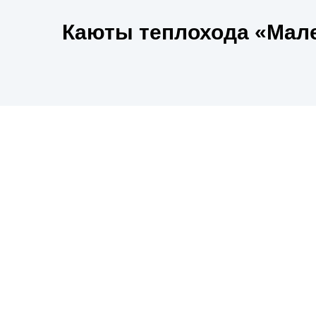
Каюты теплохода «Мал
Круизы теплохода «Мал
Поиск круизов