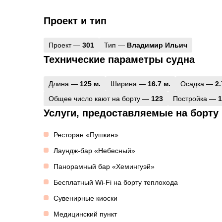
Проект и тип
Проект —
301
Тип —
Владимир Ильич
Технические параметры судна
Длина —
125 м.
Ширина —
16.7 м.
Осадка —
2.
Общее число кают на борту —
123
Постройка —
1
Услуги, предоставляемые на борту
Ресторан «Пушкин»
Лаундж-бар «Небесный»
Панорамный бар «Хемингуэй»
Бесплатный Wi-Fi на борту теплохода
Сувенирные киоски
Медицинский пункт