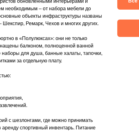
Все
уристов обновленными интерьерами и
м необходимым – от набора мебели до
и основные объекты инфраструктуры названы
Шекспир, Ремарк, Чехов и многих других.
ортно в «Полулюксах»: они не только
снащены балконом, полноценной ванной
 наборы для душа, банные халаты, тапочки,
тками за отдельную плату.
стью:
оприятия,
азвлечений.
рий с шезлонгами, где можно принимать
в аренду спортивный инвентарь. Питание