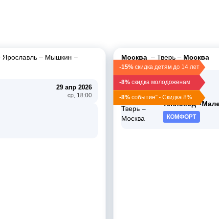
–
Ярославль
–
Мышкин
–
Москва
–
Тверь
–
Москва
-15%
скидка детям до 14 лет
30 апр 2026
-8%
скидка молодоженам
чт, 19:30
29 апр 2026
ср, 18:00
-8%
событие" - Скидка 8%
Теплоход «Мал
КОМФОРТ