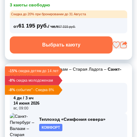
3 каюты свободно
Скидка до 20% при бронировании до 31 Августа
61 195 руб.
от
/ чел
67 315 руб.
Выбрать каюту
Санкт-Петербург
–
Валаам
–
Старая Ладога
–
Санкт-
-15%
скидка детям до 14 лет
Петербург
-8%
скидка молодоженам
11 июня 2026
-8%
событие" - Скидка 8%
чт, 19:00
4 дн / 3 нч
14 июня 2026
вс, 09:00
Теплоход «Симфония севера»
КОМФОРТ