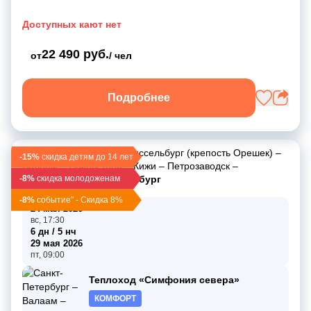
Доступных кают нет
22 490 руб.
от
/ чел
Подробнее
Санкт-Петербург
–
Шлиссельбург (крепость Орешек)
–
-15%
скидка детям до 14 лет
Валаам
–
Свирьстрой
–
Кижи
–
Петрозаводск
–
-8%
Мандроги
скидка молодоженам
–
Санкт-Петербург
-8%
событие" - Скидка 8%
24 мая 2026
вс, 17:30
6 дн / 5 нч
29 мая 2026
пт, 09:00
Теплоход «Симфония севера»
КОМФОРТ