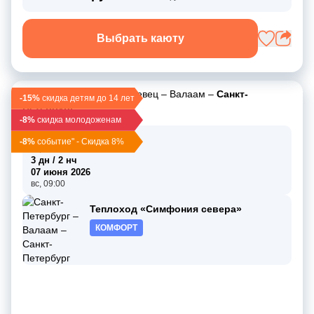
Выбрать каюту
Санкт-Петербург
–
Коневец
–
Валаам
–
Санкт-
-15%
скидка детям до 14 лет
Петербург
-8%
скидка молодоженам
05 июня 2026
-8%
событие" - Скидка 8%
пт, 19:00
3 дн / 2 нч
07 июня 2026
вс, 09:00
Теплоход «Симфония севера»
КОМФОРТ