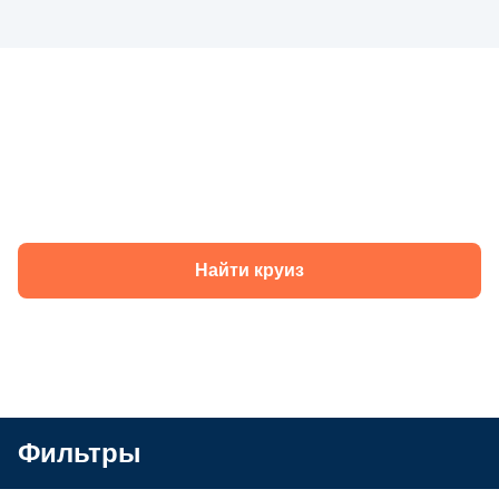
Круизы теплохода «Симфония севера» в
2026 году
Найти круиз
Фильтры