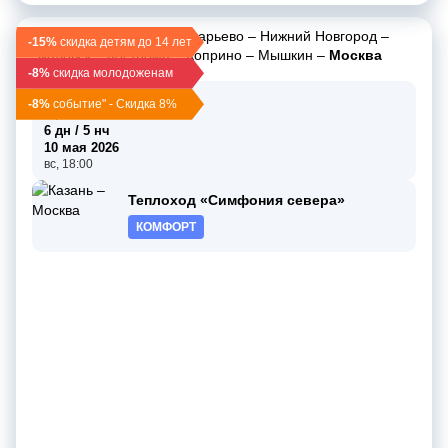
Казань
–
Свияжск
–
Макарьево
–
Нижний Новгород
–
-15%
скидка детям до 14 лет
Чкаловск
–
Кострома
–
Коприно
–
Мышкин
–
Москва
-8%
скидка молодоженам
05 мая 2026
-8%
событие" - Скидка 8%
вт, 14:00
6 дн / 5 нч
10 мая 2026
вс, 18:00
Теплоход «Симфония севера»
КОМФОРТ