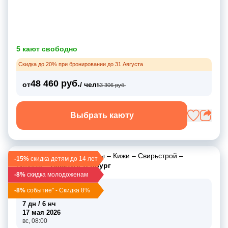
5 кают свободно
Скидка до 20% при бронировании до 31 Августа
48 460 руб.
от
/ чел
53 306 руб.
Выбрать каюту
Москва
–
Углич
–
Горицы
–
Кижи
–
Свирьстрой
–
-15%
скидка детям до 14 лет
Валаам
–
Санкт-Петербург
-8%
скидка молодоженам
11 мая 2026
-8%
событие" - Скидка 8%
пн, 12:30
7 дн / 6 нч
17 мая 2026
вс, 08:00