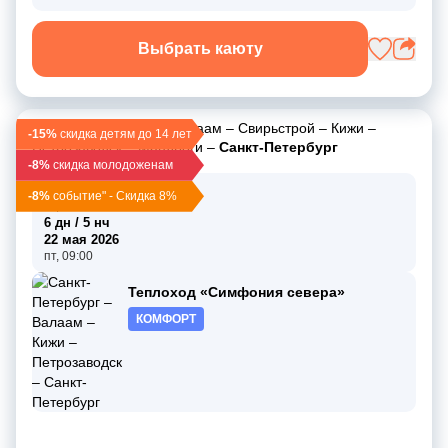
Выбрать каюту
Санкт-Петербург
–
Валаам
–
Свирьстрой
–
Кижи
–
-15%
скидка детям до 14 лет
Петрозаводск
–
Мандроги
–
Санкт-Петербург
-8%
скидка молодоженам
17 мая 2026
-8%
событие" - Скидка 8%
вс, 19:00
6 дн / 5 нч
22 мая 2026
пт, 09:00
Теплоход «Симфония севера»
КОМФОРТ