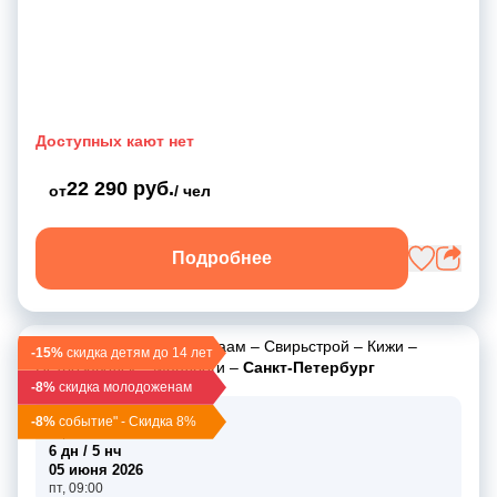
Доступных кают нет
22 290 руб.
от
/ чел
Подробнее
Санкт-Петербург
–
Валаам
–
Свирьстрой
–
Кижи
–
-15%
скидка детям до 14 лет
Петрозаводск
–
Мандроги
–
Санкт-Петербург
-8%
скидка молодоженам
31 мая 2026
-8%
событие" - Скидка 8%
вс, 19:00
6 дн / 5 нч
05 июня 2026
пт, 09:00