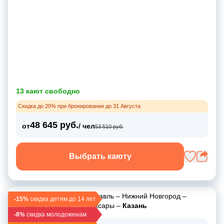
13 кают свободно
Скидка до 20% при бронировании до 31 Августа
48 645 руб.
от
/ чел
53 510 руб.
Выбрать каюту
Москва
–
Углич
–
Ярославль
–
Нижний Новгород
–
-15%
скидка детям до 14 лет
Козьмодемьянск
–
Чебоксары
–
Казань
-8%
скидка молодоженам