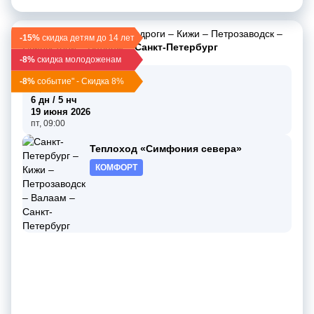
Санкт-Петербург
–
Мандроги
–
Кижи
–
Петрозаводск
–
-15%
скидка детям до 14 лет
Свирьстрой
–
Валаам
–
Санкт-Петербург
-8%
скидка молодоженам
14 июня 2026
-8%
событие" - Скидка 8%
вс, 19:00
6 дн / 5 нч
19 июня 2026
пт, 09:00
Теплоход «Симфония севера»
КОМФОРТ