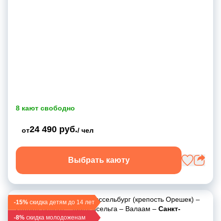
8 кают свободно
24 490 руб.
от
/ чел
Выбрать каюту
Санкт-Петербург
–
Шлиссельбург (крепость Орешек)
–
-15%
скидка детям до 14 лет
Старая Ладога
–
Хийденсельга
–
Валаам
–
Санкт-
-8%
Петербург
скидка молодоженам