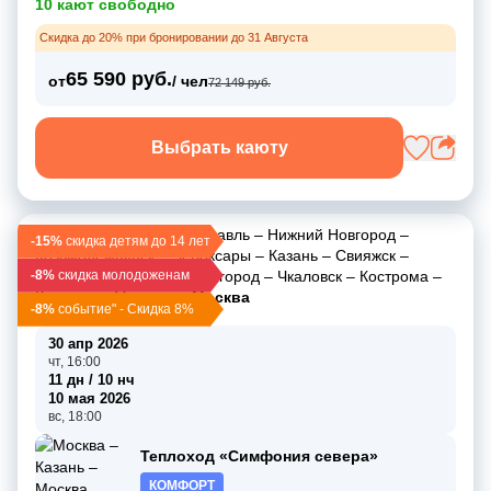
10 кают свободно
Скидка до 20% при бронировании до 31 Августа
65 590 руб.
от
/ чел
72 149 руб.
Выбрать каюту
Москва
–
Углич
–
Ярославль
–
Нижний Новгород
–
-15%
скидка детям до 14 лет
Козьмодемьянск
–
Чебоксары
–
Казань
–
Свияжск
–
-8%
Макарьево
скидка молодоженам
–
Нижний Новгород
–
Чкаловск
–
Кострома
–
Коприно
–
Мышкин
–
Москва
-8%
событие" - Скидка 8%
30 апр 2026
чт, 16:00
11 дн / 10 нч
10 мая 2026
вс, 18:00
Теплоход «Симфония севера»
КОМФОРТ