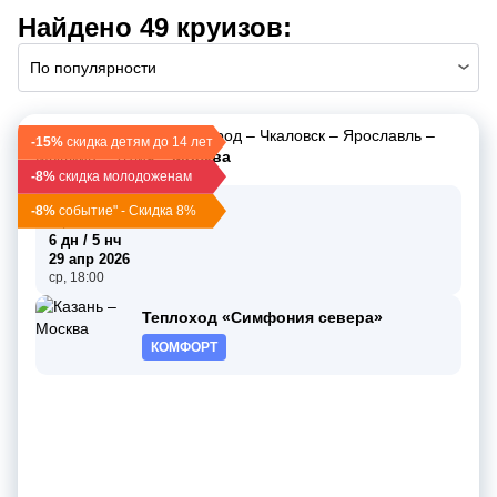
Найдено 49 круизов:
По популярности
Казань
–
Нижний Новгород
–
Чкаловск
–
Ярославль
–
-15%
скидка детям до 14 лет
Мышкин
–
Углич
–
Москва
-8%
скидка молодоженам
24 апр 2026
-8%
событие" - Скидка 8%
пт, 16:00
6 дн / 5 нч
29 апр 2026
ср, 18:00
Теплоход «Симфония севера»
КОМФОРТ