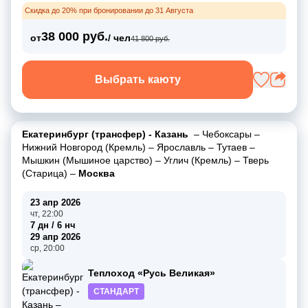
Скидка до 20% при бронировании до 31 Августа
38 000 руб.
от
/ чел
41 800 руб.
Выбрать каюту
Екатеринбург (трансфер) - Казань
–
Чебоксары
–
Нижний Новгород (Кремль)
–
Ярославль
–
Тутаев
–
Мышкин (Мышиное царство)
–
Углич (Кремль)
–
Тверь
(Старица)
–
Москва
23 апр 2026
чт, 22:00
7 дн / 6 нч
29 апр 2026
ср, 20:00
Теплоход «Русь Великая»
СТАНДАРТ