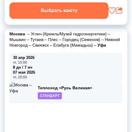
Выбрать каюту
Москва
–
Углич (Кремль/Музей гидроэнергетики)
–
Мышкин
–
Тутаев
–
Плес
–
Городец (Семенов)
–
Нижний
Новгород
–
Свияжск
–
Елабуга (Мамадыш)
–
Уфа
30 апр 2026
чт, 10:00
8 дн / 7 нч
07 мая 2026
чт, 20:00
Теплоход «Русь Великая»
СТАНДАРТ