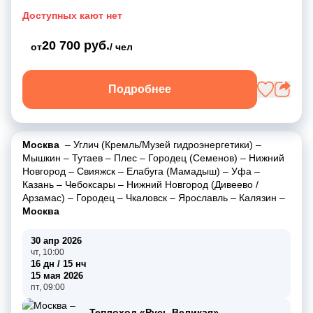
Доступных кают нет
20 700 руб.
от
/ чел
Подробнее
Москва
–
Углич (Кремль/Музей гидроэнергетики)
–
Мышкин
–
Тутаев
–
Плес
–
Городец (Семенов)
–
Нижний
Новгород
–
Свияжск
–
Елабуга (Мамадыш)
–
Уфа
–
Казань
–
Чебоксары
–
Нижний Новгород (Дивеево /
Арзамас)
–
Городец
–
Чкаловск
–
Ярославль
–
Калязин
–
Москва
30 апр 2026
чт, 10:00
16 дн / 15 нч
15 мая 2026
пт, 09:00
Теплоход «Русь Великая»