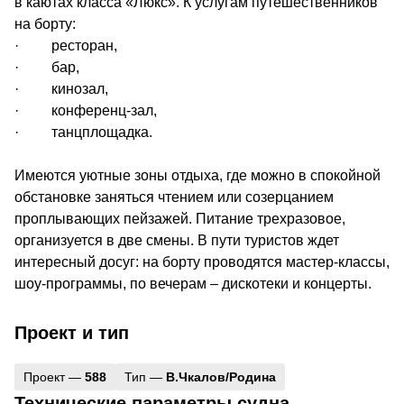
в каютах класса «Люкс». К услугам путешественников
на борту:
· ресторан,
· бар,
· кинозал,
· конференц-зал,
· танцплощадка.
Имеются уютные зоны отдыха, где можно в спокойной
обстановке заняться чтением или созерцанием
проплывающих пейзажей. Питание трехразовое,
организуется в две смены. В пути туристов ждет
интересный досуг: на борту проводятся мастер-классы,
шоу-программы, по вечерам – дискотеки и концерты.
Проект и тип
Проект —
588
Тип —
В.Чкалов/Родина
Технические параметры судна