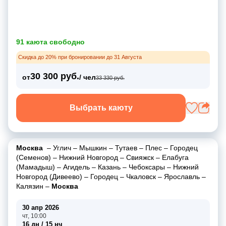
91 каюта свободно
Скидка до 20% при бронировании до 31 Августа
30 300 руб.
от
/ чел
33 330 руб.
Выбрать каюту
Москва
–
Углич
–
Мышкин
–
Тутаев
–
Плес
–
Городец
(Семенов)
–
Нижний Новгород
–
Свияжск
–
Елабуга
(Мамадыш)
–
Агидель
–
Казань
–
Чебоксары
–
Нижний
Новгород (Дивеево)
–
Городец
–
Чкаловск
–
Ярославль
–
Калязин
–
Москва
30 апр 2026
чт, 10:00
16 дн / 15 нч