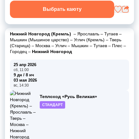
Выбрать каюту
Нижний Новгород (Кремль)
–
Ярославль
–
Тутаев
–
Мышкин (Мышиное царство)
–
Углич (Кремль)
–
Тверь
(Старица)
–
Москва
–
Углич
–
Мышкин
–
Тутаев
–
Плес
–
Городец
–
Нижний Новгород
25 апр 2026
сб, 11:00
9 дн / 8 нч
03 мая 2026
вс, 14:30
Теплоход «Русь Великая»
СТАНДАРТ