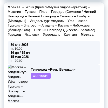
Москва
–
Углич (Кремль/Музей гидроэнергетики)
–
Мышкин
–
Тутаев
–
Плес
–
Городец (Семенов / Нижний
Новгород)
–
Нижний Новгород
–
Свияжск
–
Елабуга
(Мамадыш)
–
Агидель тур: Агидель
–
Уфа
–
озеро
Тургояк
–
Златоуст
–
Агидель
–
Казань
–
Чебоксары
(Йошкар-Ола)
–
Нижний Новгород (Дивеево / Арзамас)
–
Городец
–
Чкаловск
–
Ярославль
–
Калязин
–
Москва
30 апр 2026
чт, 10:00
16 дн / 15 нч
15 мая 2026
пт, 09:00
Теплоход «Русь Великая»
СТАНДАРТ