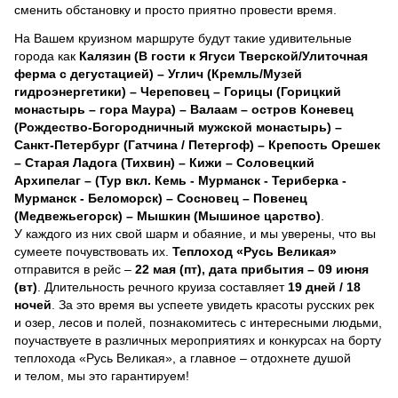
сменить обстановку и просто приятно провести время.
На Вашем круизном маршруте будут такие удивительные
города как
Калязин (В гости к Ягуси Тверской/Улиточная
ферма с дегустацией) – Углич (Кремль/Музей
гидроэнергетики) – Череповец – Горицы (Горицкий
монастырь – гора Маура) – Валаам – остров Коневец
(Рождество-Богородничный мужской монастырь) –
Санкт-Петербург (Гатчина / Петергоф) – Крепость Орешек
– Старая Ладога (Тихвин) – Кижи – Соловецкий
Архипелаг – (Тур вкл. Кемь - Мурманск - Териберка -
Мурманск - Беломорск) – Сосновец – Повенец
(Медвежьегорск) – Мышкин (Мышиное царство)
.
У каждого из них свой шарм и обаяние, и мы уверены, что вы
сумеете почувствовать их.
Теплоход
«Русь Великая»
отправится в рейс –
22 мая (пт), дата прибытия – 09 июня
(вт)
. Длительность речного круиза составляет
19 дней / 18
ночей
.
За это время вы успеете увидеть красоты русских рек
и озер, лесов и полей, познакомитесь с интересными людьми,
поучаствуете в различных мероприятиях и конкурсах на борту
теплохода «Русь Великая», а главное – отдохнете душой
и телом, мы это гарантируем!