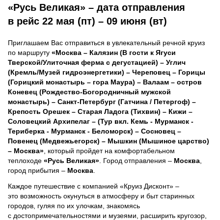
«Русь Великая» – дата отправления
в рейс 22 мая (пт) – 09 июня (вт)
Приглашаем Вас отправиться в увлекательный речной круиз
по маршруту
«Москва – Калязин (В гости к Ягуси
Тверской/Улиточная ферма с дегустацией) – Углич
(Кремль/Музей гидроэнергетики) – Череповец – Горицы
(Горицкий монастырь – гора Маура) – Валаам – остров
Коневец (Рождество-Богородничный мужской
монастырь) – Санкт-Петербург (Гатчина / Петергоф) –
Крепость Орешек – Старая Ладога (Тихвин) – Кижи –
Соловецкий Архипелаг – (Тур вкл. Кемь - Мурманск -
Териберка - Мурманск - Беломорск) – Сосновец –
Повенец (Медвежьегорск) – Мышкин (Мышиное царство)
– Москва»
, который пройдет на комфортабельном
теплоходе
«Русь Великая»
. Город отправления –
Москва
,
город прибытия –
Москва
.
Каждое путешествие с компанией «Круиз Дисконт» –
это возможность окунуться в атмосферу и быт старинных
городов, гуляя по их улочкам, знакомясь
с достопримечательностями и музеями, расширить кругозор,