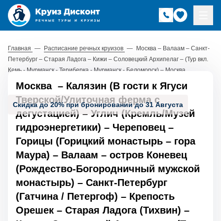
Главная
—
Расписание речных круизов
—
Москва – Валаам – Санкт-
Петербург – Старая Ладога – Кижи – Соловецкий Архипелаг – (Тур вкл.
Кемь - Мурманск - Териберка - Мурманск - Беломорск) – Москва
Москва
–
Калязин (В гости к Ягуси
Тверской/Улиточная ферма с
Скидка до 20% при бронировании до 31 Августа
дегустацией)
–
Углич (Кремль/Музей
гидроэнергетики)
–
Череповец
–
Горицы (Горицкий монастырь
–
гора
Маура)
–
Валаам
–
остров Коневец
(Рождество-Богородничный мужской
монастырь)
–
Санкт-Петербург
(Гатчина / Петергоф)
–
Крепость
Орешек
–
Старая Ладога (Тихвин)
–