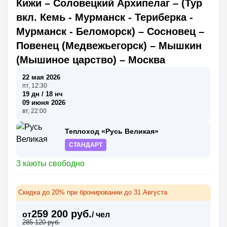
Кижи
–
Соловецкий Архипелаг
–
(Тур
вкл. Кемь - Мурманск - Териберка -
Мурманск - Беломорск)
–
Сосновец
–
Повенец (Медвежьегорск)
–
Мышкин
(Мышиное царство)
–
Москва
22 мая 2026
пт, 12:30
19 дн / 18 нч
09 июня 2026
вт, 22:00
Теплоход «Русь Великая»
СТАНДАРТ
3 каюты свободно
Скидка до 20% при бронировании до 31 Августа
259 200 руб.
от
/ чел
285 120 руб.