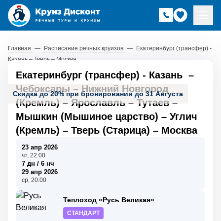
Главная
—
Расписание речных круизов
—
Екатеринбург (трансфер) -
Казань – Тверь – Москва
Екатеринбург (трансфер) - Казань
–
Чебоксары
–
Нижний Новгород
Скидка до 20% при бронировании до 31 Августа
(Кремль)
–
Ярославль
–
Тутаев
–
Мышкин (Мышиное царство)
–
Углич
(Кремль)
–
Тверь (Старица)
–
Москва
23 апр 2026
чт, 22:00
7 дн / 6 нч
29 апр 2026
ср, 20:00
Теплоход «Русь Великая»
СТАНДАРТ