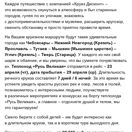
Каждое путешествие с компанией «Круиз Дисконт» –
это возможность окунуться в атмосферу и быт старинных
городов, гуляя по их улочкам, знакомясь
с достопримечательностями и музеями, расширить кругозор,
сменить обстановку и просто приятно провести время.
На Вашем круизном маршруте будут такие удивительные
города как
Чебоксары – Нижний Новгород (Кремль) –
Ярославль – Тутаев – Мышкин (Мышиное царство) –
Углич (Кремль) – Тверь (Старица)
. У каждого из них свой
шарм и обаяние, и мы уверены, что вы сумеете почувствовать
их.
Теплоход
«Русь Великая»
отправится в рейс –
23
апреля (чт), дата прибытия – 29 апреля (ср)
. Длительность
речного круиза составляет
7 дней / 6 ночей
.
За это время вы
успеете увидеть красоты русских рек и озер, лесов и полей,
познакомитесь с интересными людьми, поучаствуете
в различных мероприятиях и конкурсах на борту теплохода
«Русь Великая», а главное – отдохнете душой и телом, мы
это гарантируем!
Смело берите с собой детей – им будет интересно как
в длительном круизе, так и в коротком туре выходного дня.