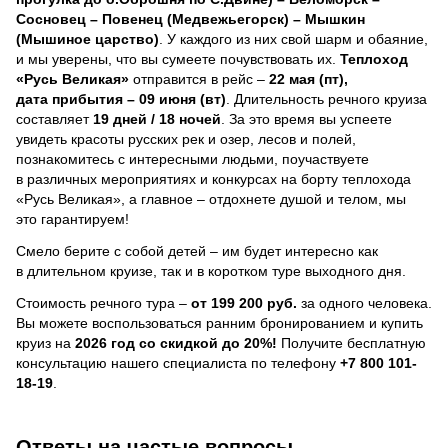
Сосновец – Повенец (Медвежьегорск) – Мышкин
(Мышиное царство)
. У каждого из них свой шарм и обаяние,
и мы уверены, что вы сумеете почувствовать их.
Теплоход
«Русь Великая»
отправится в рейс –
22 мая (пт),
дата прибытия – 09 июня (вт)
. Длительность речного круиза
составляет
19 дней / 18 ночей
.
За это время вы успеете
увидеть красоты русских рек и озер, лесов и полей,
познакомитесь с интересными людьми, поучаствуете
в различных мероприятиях и конкурсах на борту теплохода
«Русь Великая», а главное – отдохнете душой и телом, мы
это гарантируем!
Смело берите с собой детей – им будет интересно как
в длительном круизе, так и в коротком туре выходного дня.
Стоимость речного тура –
от 199 200 руб.
за одного человека.
Вы можете воспользоваться ранним бронированием и купить
круиз на
2026 год со скидкой до 20%!
Получите бесплатную
консультацию нашего специалиста по телефону
+7 800 101-
18-19
.
Ответы на частые вопросы