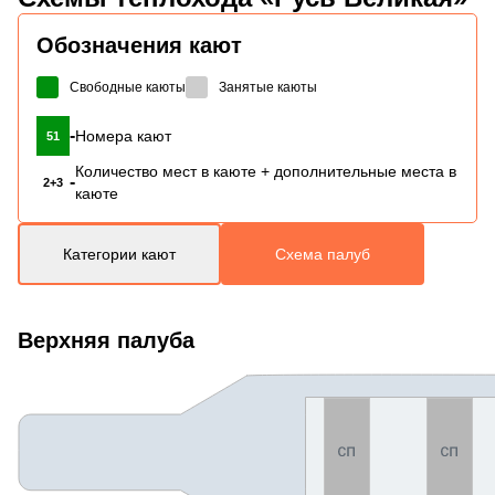
Обозначения кают
Свободные каюты
Занятые каюты
-
Номера кают
51
Количество мест в каюте + дополнительные места в
-
2+3
каюте
Категории кают
Схема палуб
Верхняя палуба