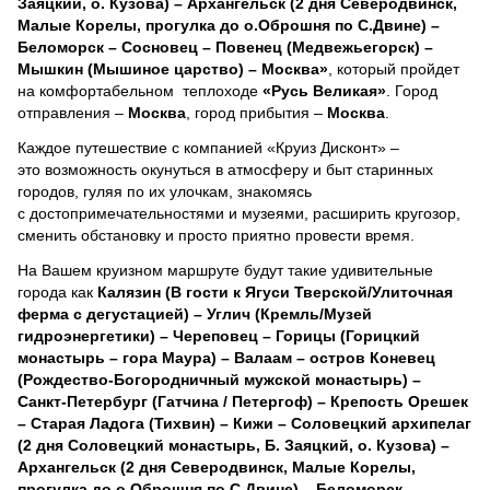
Заяцкий, о. Кузова) – Архангельск (2 дня Северодвинск,
Малые Корелы, прогулка до о.Оброшня по С.Двине) –
Беломорск – Сосновец – Повенец (Медвежьегорск) –
Мышкин (Мышиное царство) – Москва»
, который пройдет
на комфортабельном теплоходе
«Русь Великая»
. Город
отправления –
Москва
, город прибытия –
Москва
.
Каждое путешествие с компанией «Круиз Дисконт» –
это возможность окунуться в атмосферу и быт старинных
городов, гуляя по их улочкам, знакомясь
с достопримечательностями и музеями, расширить кругозор,
сменить обстановку и просто приятно провести время.
На Вашем круизном маршруте будут такие удивительные
города как
Калязин (В гости к Ягуси Тверской/Улиточная
ферма с дегустацией) – Углич (Кремль/Музей
гидроэнергетики) – Череповец – Горицы (Горицкий
монастырь – гора Маура) – Валаам – остров Коневец
(Рождество-Богородничный мужской монастырь) –
Санкт-Петербург (Гатчина / Петергоф) – Крепость Орешек
– Старая Ладога (Тихвин) – Кижи – Соловецкий архипелаг
(2 дня Соловецкий монастырь, Б. Заяцкий, о. Кузова) –
Архангельск (2 дня Северодвинск, Малые Корелы,
прогулка до о.Оброшня по С.Двине) – Беломорск –