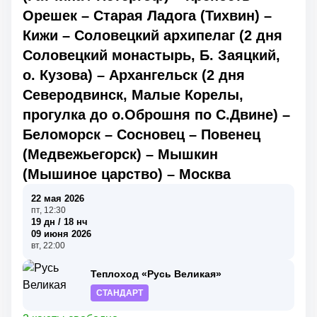
Орешек
–
Старая Ладога (Тихвин)
–
Кижи
–
Соловецкий архипелаг (2 дня
Соловецкий монастырь, Б. Заяцкий,
о. Кузова)
–
Архангельск (2 дня
Северодвинск, Малые Корелы,
прогулка до о.Оброшня по С.Двине)
–
Беломорск
–
Сосновец
–
Повенец
(Медвежьегорск)
–
Мышкин
(Мышиное царство)
–
Москва
22 мая 2026
пт, 12:30
19 дн / 18 нч
09 июня 2026
вт, 22:00
Теплоход «Русь Великая»
СТАНДАРТ