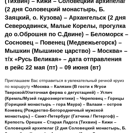
(Тихвин) – Кижи – Соловецкий архипелаг
(2 дня Соловецкий монастырь, Б.
Заяцкий, о. Кузова) – Архангельск (2 дня
Северодвинск, Малые Корелы, прогулка
до о.Оброшня по С.Двине) – Беломорск –
Сосновец – Повенец (Медвежьегорск) –
Мышкин (Мышиное царство) – Москва» –
т/х «Русь Великая» – дата отправления
в рейс 22 мая (пт) – 09 июня (вт)
Приглашаем Вас отправиться в увлекательный речной круиз
по маршруту
«Москва – Калязин (В гости к Ягуси
Тверской/Улиточная ферма с дегустацией) – Углич
(Кремль/Музей гидроэнергетики) – Череповец – Горицы
(Горицкий монастырь – гора Маура) – Валаам – остров
Коневец (Рождество-Богородничный мужской
монастырь) – Санкт-Петербург (Гатчина / Петергоф) –
Крепость Орешек – Старая Ладога (Тихвин) – Кижи –
Соловецкий архипелаг (2 дня Соловецкий монастырь, Б.