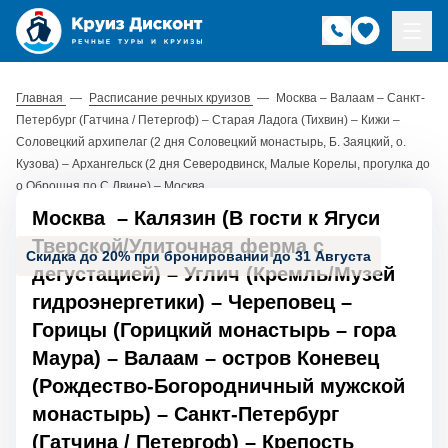
Главная
—
Расписание речных круизов
—
Москва – Валаам – Санкт-
Петербург (Гатчина / Петергоф) – Старая Ладога (Тихвин) – Кижи –
Соловецкий архипелаг (2 дня Соловецкий монастырь, Б. Заяцкий, о.
Кузова) – Архангельск (2 дня Северодвинск, Малые Корелы, прогулка до
о.Оброшня по С.Двине) – Москва
Москва
–
Калязин (В гости к Ягуси
Тверской/Улиточная ферма с
Скидка до 20% при бронировании до 31 Августа
дегустацией)
–
Углич (Кремль/Музей
гидроэнергетики)
–
Череповец
–
Горицы (Горицкий монастырь
–
гора
Маура)
–
Валаам
–
остров Коневец
(Рождество-Богородничный мужской
монастырь)
–
Санкт-Петербург
(Гатчина / Петергоф)
–
Крепость