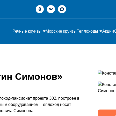
Речные круизы
Морские круизы
Теплоходы
Акции
тин Симонов»
оход-пансионат проекта 302, построен в
ым оборудованием. Теплоход носит
ловича Симонова.