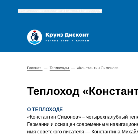
Офисы продаж в Москве и Нижнем Новгороде
Главная
—
Теплоходы
—
«Константин Симонов»
Теплоход «Констан
О ТЕПЛОХОДЕ
«Константин Симонов» – четырехпалубный тепл
Германии и оснащен современным навигационн
имя советского писателя — Константина Михай