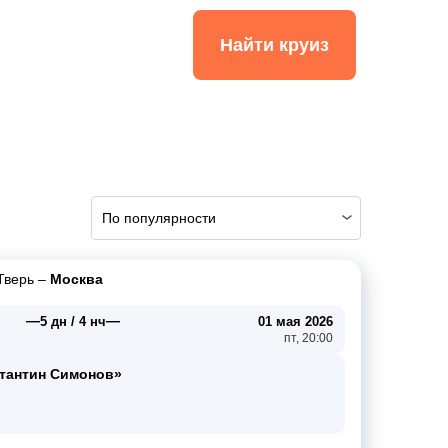
Найти круиз
По популярности
Тверь
–
Москва
—
—
5 дн / 4 нч
01 мая 2026
пт, 20:00
тантин Симонов»