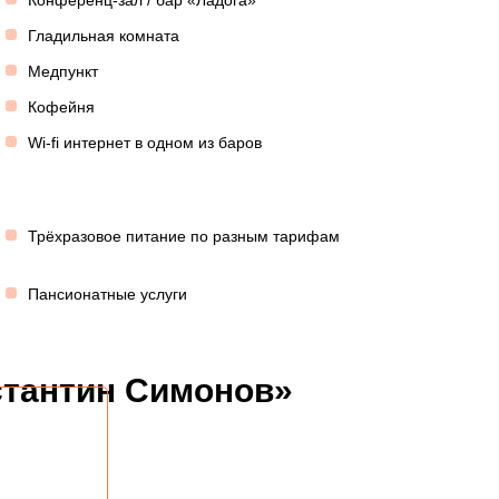
Конференц-зал / бар «Ладога»
Гладильная комната
Медпункт
Кофейня
Wi-fi интернет в одном из баров
Трёхразовое питание по разным тарифам
Пансионатные услуги
стантин Симонов»