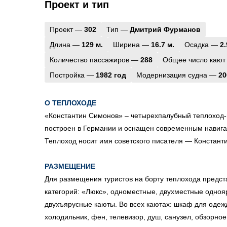
Проект и тип
Проект —
302
Тип —
Дмитрий Фурманов
Длина —
129 м.
Ширина —
16.7 м.
Осадка —
2.
Количество пассажиров —
288
Общее число кают
Постройка —
1982 год
Модернизация судна —
20
О ТЕПЛОХОДЕ
«Константин Симонов» – четырехпалубный теплоход-
построен в Германии и оснащен современным навиг
Теплоход носит имя советского писателя — Констан
РАЗМЕЩЕНИЕ
Для размещения туристов на борту теплохода предс
категорий: «Люкс», одноместные, двухместные одно
двухъярусные каюты. Во всех каютах: шкаф для одеж
холодильник, фен, телевизор, душ, санузел, обзорно