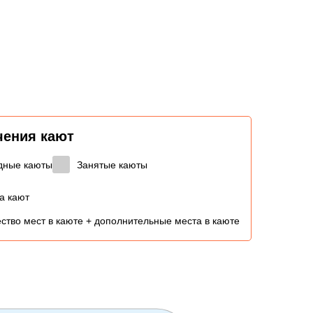
чения кают
дные каюты
Занятые каюты
а кают
ство мест в каюте + дополнительные места в каюте