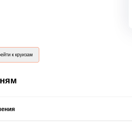
ейти к круизам
дням
ления