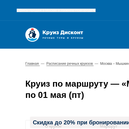
Офисы продаж в Москве и Нижнем Новгороде
Главная
—
Расписание речных круизов
—
Москва – Мышкин
Круиз по маршруту — «М
по 01 мая (пт)
Скидка до 20% при бронировании
О круизе
Маршрут