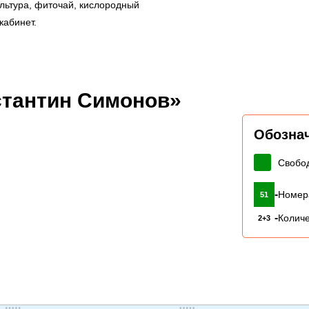
ультура, фиточай, кислородный
 кабинет.
стантин Симонов»
Обозна
Свобо
-
Номер
51
-
Количе
2+3