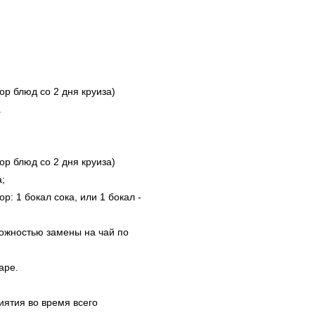
ор блюд со 2 дня круиза)
.
ор блюд со 2 дня круиза)
а;
р: 1 бокал сока, или 1 бокал -
можностью замены на чай по
аре.
иятия во время всего