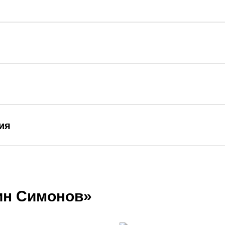
ия
ин Симонов»