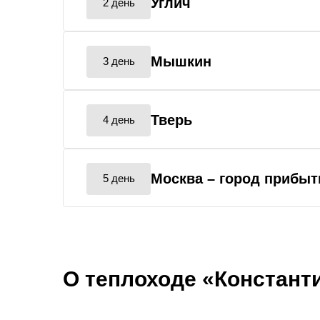
Углич
2 день
Мышкин
3 день
Тверь
4 день
Москва
– город прибыт
5 день
О теплоходе «Констант