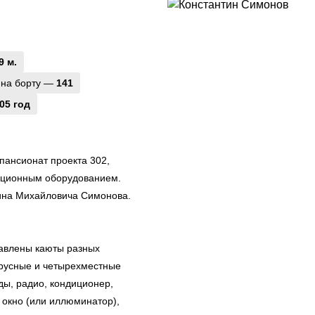
9 м.
 на борту —
141
05 год
пансионат проекта 302,
ационным оборудованием.
тина Михайловича Симонова.
тавлены каюты разных
ярусные и четырехместные
ды, радио, кондиционер,
е окно (или иллюминатор),