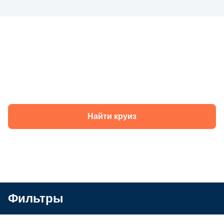
Круизы теплохода «Иван Бунин» в 2026
году
Найти круиз
Фильтры