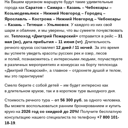
На Вашем круизном маршруте будут такие удивительные
города как
Саратов – Самара – Казань – Чебоксары –
Козьмодемьянск – Нижний Новгород – Городец –
Ярославль – Кострома – Нижний Новгород – Чебоксары
– Казань – Тетюши – Ульяновск
. У каждого из них свой
шарм и обаяние, и мы уверены, что вы сумеете почувствовать
их.
Теплоход
«Дмитрий Пожарский»
отправится в рейс –
31
мая (вс), дата прибытия – 11 июня (чт)
. Длительность
речного круиза составляет
12 дней / 11 ночей
.
За это время
вы успеете увидеть красоты русских рек и озер, лесов
и полей, познакомитесь с интересными людьми, поучаствуете
в различных мероприятиях и конкурсах на борту теплохода
«Дмитрий Пожарский», а главное – отдохнете душой и телом,
мы это гарантируем!
Смело берите с собой детей – им будет интересно как
в длительном круизе, так и в коротком туре выходного дня.
Стоимость речного тура –
от 56 300 руб.
за одного человека.
Вы можете воспользоваться ранним бронированием и купить
круиз на
2026 год со скидкой до 20%!
Получите бесплатную
консультацию нашего специалиста по телефону
+7 800 101-
18-19
.