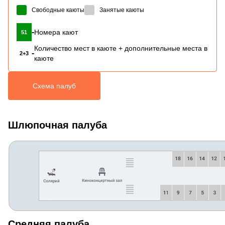
Свободные каюты
Занятые каюты
-
Номера кают
51
Количество мест в каюте + дополнительные места в
-
2+3
каюте
Схема палуб
Шлюпочная палуба
Средняя палуба