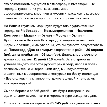
это возможность окунуться в атмосферу и быт старинных
городов, гуляя по их улочкам, знакомясь
с достопримечательностями и музеями, расширить кругозор,
сменить обстановку и просто приятно провести время.
На Вашем круизном маршруте будут такие удивительные
города как
Чебоксары – Козьмодемьянск – Чкаловск –
Кострома – Мышкин – Углич – Москва – Углич –
Ярославль – Нижний Новгород
. У каждого из них свой
шарм и обаяние, и мы уверены, что вы сумеете почувствовать
их.
Теплоход
«Две столицы»
отправится в рейс –
26 апреля
(вс), дата прибытия – 06 мая (ср)
. Длительность речного
круиза составляет
11 дней / 10 ночей
.
За это время вы
успеете увидеть красоты русских рек и озер, лесов и полей,
познакомитесь с интересными людьми, поучаствуете
в различных мероприятиях и конкурсах на борту теплохода
«Две столицы», а главное – отдохнете душой и телом, мы
это гарантируем!
Смело берите с собой детей – им будет интересно как
в длительном круизе, так и в коротком туре выходного дня.
Стоимость речного тура –
от 65 145 руб.
за одного человека.