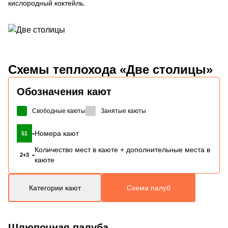
кислородный коктейль.
Схемы
теплохода «Две столицы»
Обозначения кают
Свободные каюты
Занятые каюты
-
Номера кают
51
Количество мест в каюте + дополнительные места в
-
2+3
каюте
Категории кают
Схема палуб
Шлюпочная палуба