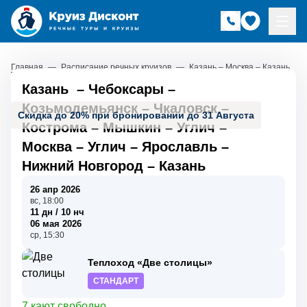
Главная
—
Расписание речных круизов
—
Казань – Москва – Казань
Казань
–
Чебоксары
–
Козьмодемьянск
–
Чкаловск
–
Скидка до 20% при бронировании до 31 Августа
Кострома
–
Мышкин
–
Углич
–
Москва
–
Углич
–
Ярославль
–
Нижний Новгород
–
Казань
26 апр 2026
вс, 18:00
11 дн / 10 нч
06 мая 2026
ср, 15:30
Теплоход «Две столицы»
СТАНДАРТ
7 кают свободно