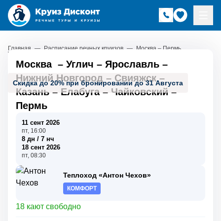
Главная
—
Расписание речных круизов
—
Москва – Пермь
Москва
–
Углич
–
Ярославль
–
Нижний Новгород
–
Свияжск
–
Скидка до 20% при бронировании до 31 Августа
Казань
–
Елабуга
–
Чайковский
–
Пермь
11 сент 2026
пт, 16:00
8 дн / 7 нч
18 сент 2026
пт, 08:30
Теплоход «Антон Чехов»
КОМФОРТ
18 кают свободно