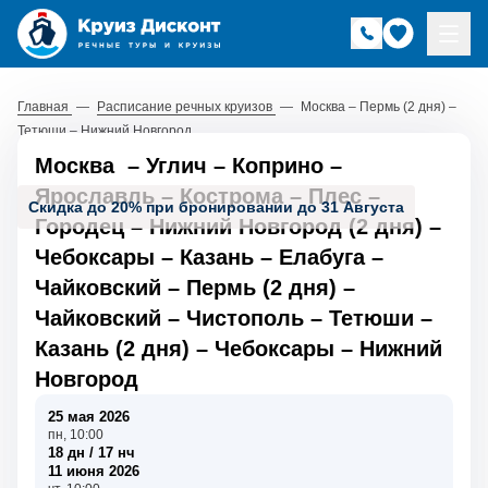
Главная
—
Расписание речных круизов
—
Москва – Пермь (2 дня) –
Тетюши – Нижний Новгород
Москва
–
Углич
–
Коприно
–
Ярославль
–
Кострома
–
Плес
–
Скидка до 20% при бронировании до 31 Августа
Городец
–
Нижний Новгород (2 дня)
–
Чебоксары
–
Казань
–
Елабуга
–
Чайковский
–
Пермь (2 дня)
–
Чайковский
–
Чистополь
–
Тетюши
–
Казань (2 дня)
–
Чебоксары
–
Нижний
Новгород
25 мая 2026
пн, 10:00
18 дн / 17 нч
11 июня 2026