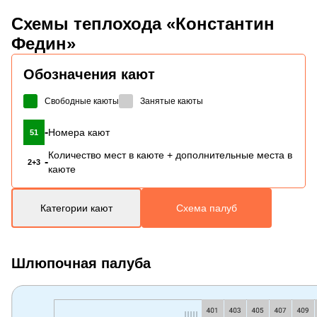
Схемы
теплохода «Константин
Федин»
Обозначения кают
Свободные каюты
Занятые каюты
-
Номера кают
51
Количество мест в каюте + дополнительные места в
-
2+3
каюте
Категории кают
Схема палуб
Шлюпочная палуба