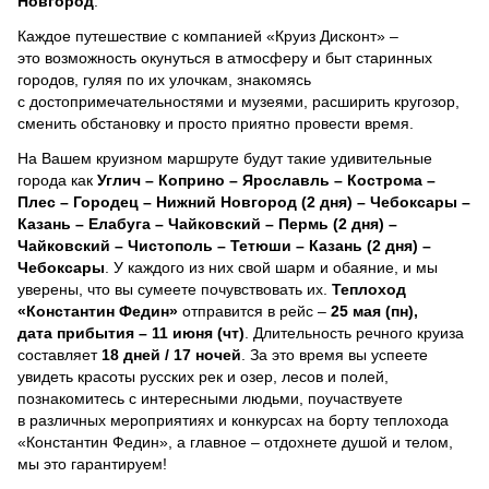
Новгород
.
Каждое путешествие с компанией «Круиз Дисконт» –
это возможность окунуться в атмосферу и быт старинных
городов, гуляя по их улочкам, знакомясь
с достопримечательностями и музеями, расширить кругозор,
сменить обстановку и просто приятно провести время.
На Вашем круизном маршруте будут такие удивительные
города как
Углич – Коприно – Ярославль – Кострома –
Плес – Городец – Нижний Новгород (2 дня) – Чебоксары –
Казань – Елабуга – Чайковский – Пермь (2 дня) –
Чайковский – Чистополь – Тетюши – Казань (2 дня) –
Чебоксары
. У каждого из них свой шарм и обаяние, и мы
уверены, что вы сумеете почувствовать их.
Теплоход
«Константин Федин»
отправится в рейс –
25 мая (пн),
дата прибытия – 11 июня (чт)
. Длительность речного круиза
составляет
18 дней / 17 ночей
.
За это время вы успеете
увидеть красоты русских рек и озер, лесов и полей,
познакомитесь с интересными людьми, поучаствуете
в различных мероприятиях и конкурсах на борту теплохода
«Константин Федин», а главное – отдохнете душой и телом,
мы это гарантируем!