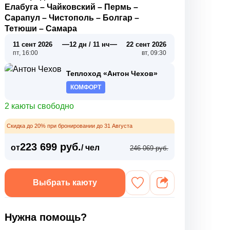
Елабуга
–
Чайковский
–
Пермь
–
Сарапул
–
Чистополь
–
Болгар
–
Тетюши
–
Самара
—
—
11 сент 2026
12 дн / 11 нч
22 сент 2026
пт, 16:00
вт, 09:30
Теплоход «Антон Чехов»
КОМФОРТ
2 каюты свободно
Скидка до 20% при бронировании до 31 Августа
223 699 руб.
от
/ чел
246 069 руб.
Выбрать каюту
Нужна помощь?