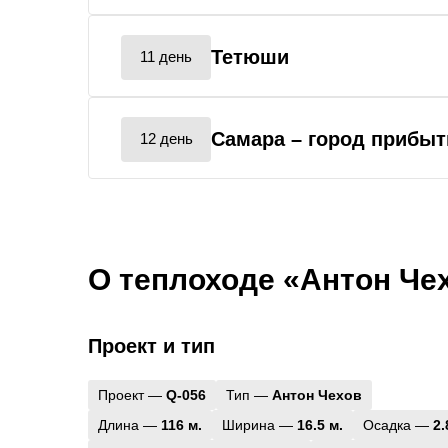
Тетюши
11 день
Самара
– город прибыт
12 день
О теплоходе «Антон Че
Проект и тип
Проект —
Q-056
Тип —
Антон Чехов
Длина —
116 м.
Ширина —
16.5 м.
Осадка —
2.