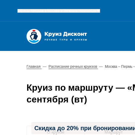
Офисы продаж в Москве и Нижнем Новгороде
Главная
—
Расписание речных круизов
—
Москва – Пермь 
Круиз по маршруту — «М
сентября (вт)
Скидка до 20% при бронировании
О круизе
Маршрут