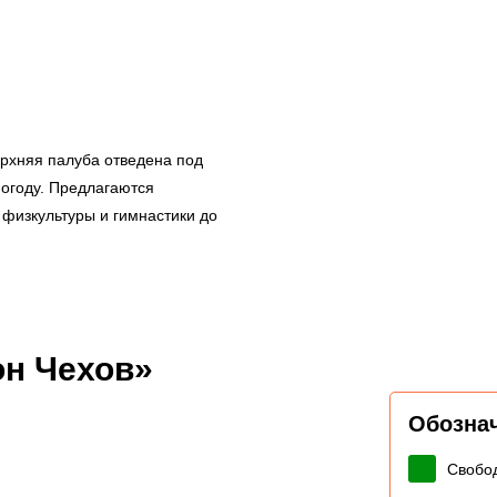
рхняя палуба отведена под
погоду. Предлагаются
физкультуры и гимнастики до
он Чехов»
Обозна
Свобо