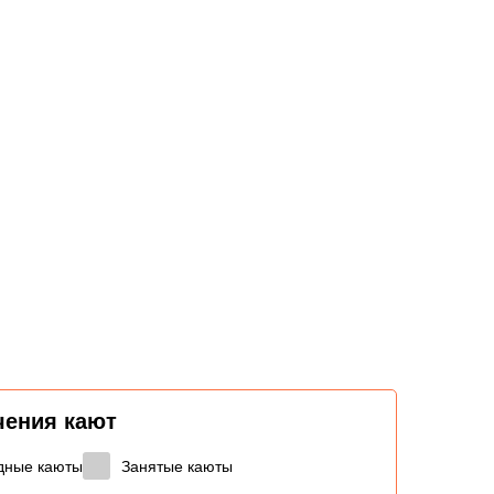
чения кают
дные каюты
Занятые каюты