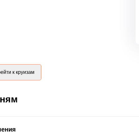
ейти к круизам
дням
ления