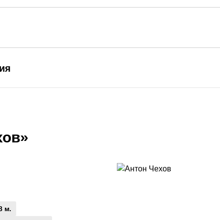
ия
хов»
8 м.