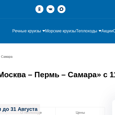
Речные круизы
Морские круизы
Теплоходы
Акции
– Самара
осква – Пермь – Самара» с 11
 до 31 Августа
О теплоходе
Цены