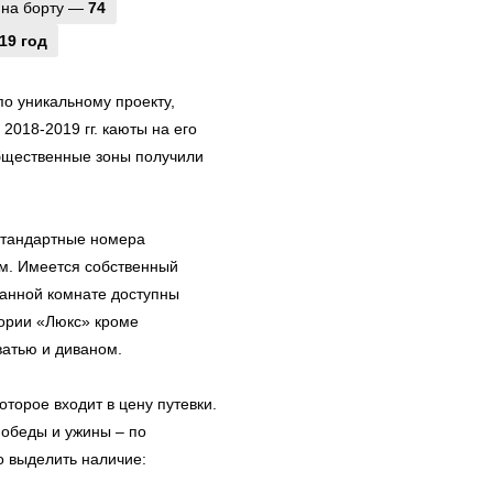
 на борту —
74
19 год
о уникальному проекту,
2018-2019 гг. каюты на его
бщественные зоны получили
стандартные номера
м. Имеется собственный
 ванной комнате доступны
гории «Люкс» кроме
атью и диваном.
оторое входит в цену путевки.
 обеды и ужины – по
 выделить наличие: