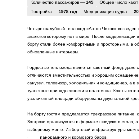
Количество пассажиров —
145
Общее число кают
Постройка —
1978 год
Модернизация судна —
20
Четырехпалубный теплоход «Антон Чехов» возведен п
аналогов которому нет в мире. После модернизации в 
борту стали более комфортными и просторными, а о
обновленные интерьеры.
Гордостью теплохода является каютный фонд: даже 
отличаются вместительностью и хорошим оснащение
санузел, телевизор, холодильник и кондиционер, а в
туалетные принадлежности и полотенца. Каюты кате
увеличенной площади оборудованы двуспальной кров
На борту гостям предлагается трехразовое питание, к
Завтраки организуются в формате шведского стола, а
выборному меню. Из бортовой инфраструктуры можно
· панорамного и кормового баров,