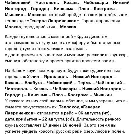
Чайковский – Чистополь – Казань – Чебоксары – Нижний
Новгород – Городец – Кинешма – Плес – Кострома –
Мышкин – Москва»
, который пройдет на комфортабельном
теплоходе
«Генерал Лавриненков»
. Город отправления –
Москва
, город прибытия –
Москва
.
Каждое путешествие с компанией «Круиз Дисконт» –
это возможность окунуться в атмосферу и быт старинных
городов, гуляя по их улочкам, знакомясь
с достопримечательностями и музеями, расширить кругозор,
сменить обстановку и просто приятно провести время.
На Вашем круизном маршруте будут такие удивительные
города как
Углич – Ярославль – Нижний Новгород –
Казань – Елабуга – Чайковский – Пермь – Чайковский –
Чистополь – Казань – Чебоксары – Нижний Новгород –
Городец – Кинешма – Плес – Кострома – Мышкин
.
У каждого из них свой шарм и обаяние, и мы уверены, что вы
сумеете почувствовать их.
Теплоход
«Генерал
Лавриненков»
отправится в рейс –
06 августа (чт),
дата прибытия – 22 августа (сб)
. Длительность речного
круиза составляет
17 дней / 16 ночей
.
За это время вы
успеете увидеть красоты русских рек и озер, лесов и полей,