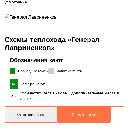
усмотрение.
Схемы
теплохода «Генерал
Лавриненков»
Обозначения кают
Свободные каюты
Занятые каюты
-
Номера кают
51
Количество мест в каюте + дополнительные места в
-
2+3
каюте
Категории кают
Схема палуб