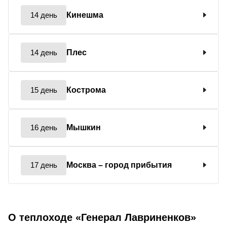
14 день
Кинешма
14 день
Плес
15 день
Кострома
16 день
Мышкин
17 день
Москва
– город прибытия
О теплоходе «Генерал Лавриненков»