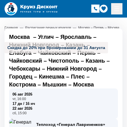
Главная
—
Расписание речных круизов
—
Москва – Пермь – Москва
Москва
–
Углич
–
Ярославль
–
Нижний Новгород
–
Казань
–
Скидка до 20% при бронировании до 31 Августа
Елабуга
–
Чайковский
–
Пермь
–
Чайковский
–
Чистополь
–
Казань
–
Чебоксары
–
Нижний Новгород
–
Городец
–
Кинешма
–
Плес
–
Кострома
–
Мышкин
–
Москва
06 авг 2026
чт, 16:00
17 дн / 16 нч
22 авг 2026
сб, 15:00
Теплоход «Генерал Лавриненков»