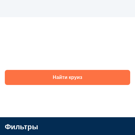
Круизы теплохода «Илья РЕПИН» в 2026
году
Найти круиз
Фильтры