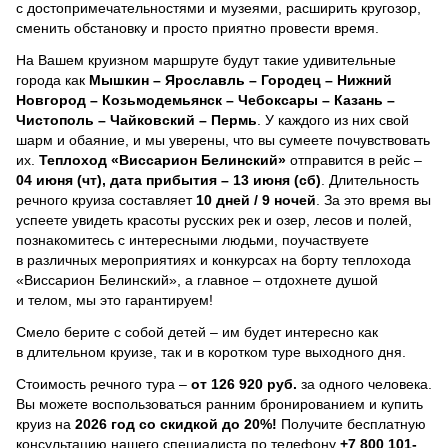
с достопримечательностями и музеями, расширить кругозор,
сменить обстановку и просто приятно провести время.
На Вашем круизном маршруте будут такие удивительные
города как
Мышкин – Ярославль – Городец – Нижний
Новгород – Козьмодемьянск – Чебоксары – Казань –
Чистополь – Чайковский – Пермь
. У каждого из них свой
шарм и обаяние, и мы уверены, что вы сумеете почувствовать
их.
Теплоход
«Виссарион Белинский»
отправится в рейс –
04 июня (чт), дата прибытия – 13 июня (сб)
. Длительность
речного круиза составляет
10 дней / 9 ночей
.
За это время вы
успеете увидеть красоты русских рек и озер, лесов и полей,
познакомитесь с интересными людьми, поучаствуете
в различных мероприятиях и конкурсах на борту теплохода
«Виссарион Белинский», а главное – отдохнете душой
и телом, мы это гарантируем!
Смело берите с собой детей – им будет интересно как
в длительном круизе, так и в коротком туре выходного дня.
Стоимость речного тура –
от 126 920 руб.
за одного человека.
Вы можете воспользоваться ранним бронированием и купить
круиз на
2026 год со скидкой до 20%!
Получите бесплатную
консультацию нашего специалиста по телефону
+7 800 101-