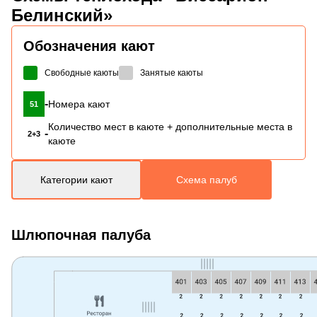
Белинский»
Обозначения кают
Свободные каюты
Занятые каюты
-
Номера кают
51
Количество мест в каюте + дополнительные места в
-
2+3
каюте
Категории кают
Схема палуб
Шлюпочная палуба