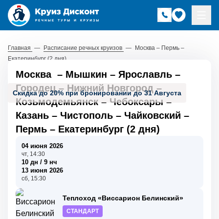
Главная
—
Расписание речных круизов
—
Москва – Пермь –
Екатеринбург (2 дня)
Москва
–
Мышкин
–
Ярославль
–
Городец
–
Нижний Новгород
–
Скидка до 20% при бронировании до 31 Августа
Козьмодемьянск
–
Чебоксары
–
Казань
–
Чистополь
–
Чайковский
–
Пермь
–
Екатеринбург (2 дня)
04 июня 2026
чт, 14:30
10 дн / 9 нч
13 июня 2026
сб, 15:30
Теплоход «Виссарион Белинский»
СТАНДАРТ