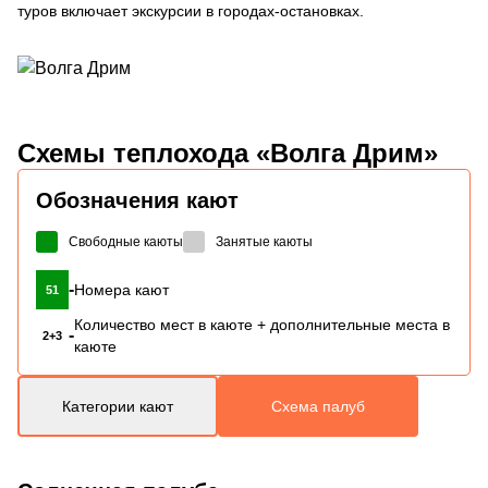
туров включает экскурсии в городах-остановках.
Схемы
теплохода «Волга Дрим»
Обозначения кают
Свободные каюты
Занятые каюты
-
Номера кают
51
Количество мест в каюте + дополнительные места в
-
2+3
каюте
Категории кают
Схема палуб