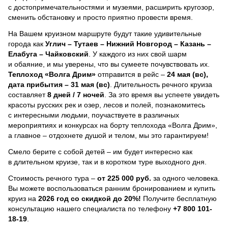
с достопримечательностями и музеями, расширить кругозор,
сменить обстановку и просто приятно провести время.
На Вашем круизном маршруте будут такие удивительные
города как
Углич – Тутаев – Нижний Новгород – Казань –
Елабуга – Чайковский
. У каждого из них свой шарм
и обаяние, и мы уверены, что вы сумеете почувствовать их.
Теплоход
«Волга Дрим»
отправится в рейс –
24 мая (вс),
дата прибытия – 31 мая (вс)
. Длительность речного круиза
составляет
8 дней / 7 ночей
.
За это время вы успеете увидеть
красоты русских рек и озер, лесов и полей, познакомитесь
с интересными людьми, поучаствуете в различных
мероприятиях и конкурсах на борту теплохода «Волга Дрим»,
а главное – отдохнете душой и телом, мы это гарантируем!
Смело берите с собой детей – им будет интересно как
в длительном круизе, так и в коротком туре выходного дня.
Стоимость речного тура –
от 225 000 руб.
за одного человека.
Вы можете воспользоваться ранним бронированием и купить
круиз на
2026 год со скидкой до 20%!
Получите бесплатную
консультацию нашего специалиста по телефону
+7 800 101-
18-19
.