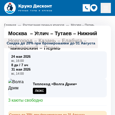
Главная
—
Расписание речных круизов
—
Москва – Пермь
Москва
–
Углич
–
Тутаев
–
Нижний
Новгород
–
Казань
–
Елабуга
–
Скидка до 20% при бронировании до 31 Августа
Чайковский
–
Пермь
24 мая 2026
вс, 16:00
8 дн / 7 нч
31 мая 2026
вс, 14:00
Теплоход «Волга Дрим»
ЛЮКС
3 каюты свободно
Скидка до 20% при бронировании до 31 Августа