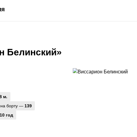
ия
н Белинский»
8 м.
 на борту —
139
10 год