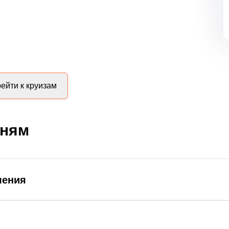
ейти к круизам
дням
ления