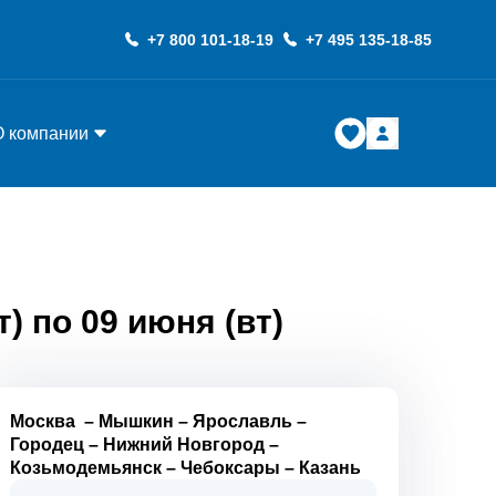
+7 800 101-18-19
+7 495 135-18-85
О компании
) по 09 июня (вт)
Москва
–
Мышкин
–
Ярославль
–
Городец
–
Нижний Новгород
–
Козьмодемьянск
–
Чебоксары
–
Казань