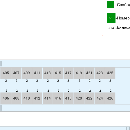
Свобо
-
Номер
51
-
Количе
2+3