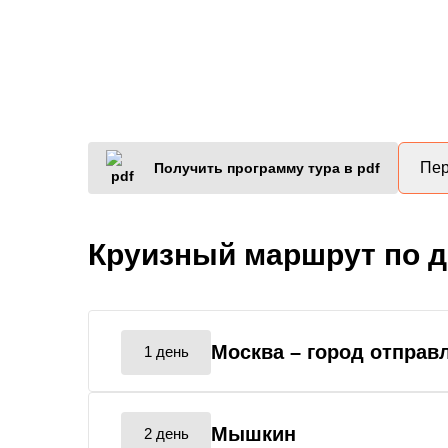
Пер
Получить программу тура в pdf
Круизный маршрут по 
Москва
– город отправ
1 день
Мышкин
2 день