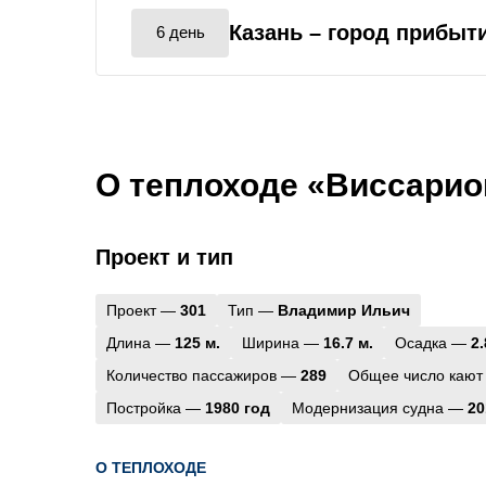
Казань
– город прибыт
6 день
О теплоходе «Виссарио
Проект и тип
Проект —
301
Тип —
Владимир Ильич
Длина —
125 м.
Ширина —
16.7 м.
Осадка —
2.
Количество пассажиров —
289
Общее число кают
Постройка —
1980 год
Модернизация судна —
20
О ТЕПЛОХОДЕ