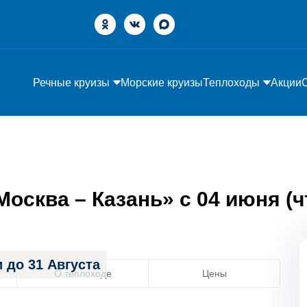
Речные круизы
Морские круизы
Теплоходы
Акции
сква – Казань» с 04 июня (чт
 до 31 Августа
О теплоходе
Цены