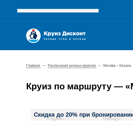
Офисы продаж в Москве и Нижнем Новгороде
Главная
—
Расписание речных круизов
—
Москва – Казань
Круиз по маршруту — «Мо
Скидка до 20% при бронировании
О круизе
Маршрут