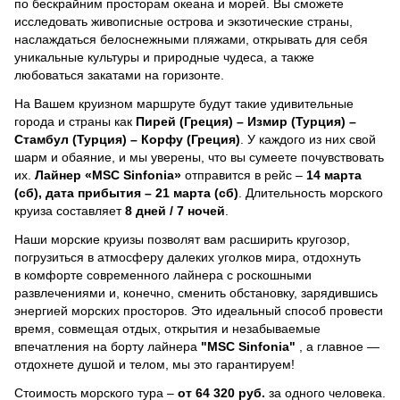
по бескрайним просторам океана и морей.
Вы сможете
исследовать живописные острова и экзотические страны,
наслаждаться белоснежными пляжами, открывать для себя
уникальные культуры и природные чудеса, а также
любоваться закатами на горизонте.
На Вашем круизном маршруте будут такие удивительные
города и страны как
Пирей (Греция) – Измир (Турция) –
Стамбул (Турция) – Корфу (Греция)
. У каждого из них свой
шарм и обаяние, и мы уверены, что вы сумеете почувствовать
их.
Лайнер
«MSC Sinfonia»
отправится в рейс –
14 марта
(сб), дата прибытия – 21 марта (сб)
. Длительность морского
круиза составляет
8 дней / 7 ночей
.
Наши морские круизы позволят вам расширить кругозор,
погрузиться в атмосферу далеких уголков мира, отдохнуть
в комфорте современного лайнера с роскошными
развлечениями и, конечно, сменить обстановку, зарядившись
энергией морских просторов. Это идеальный способ провести
время, совмещая отдых, открытия и незабываемые
впечатления на борту лайнера
"MSC Sinfonia"
, a главное —
отдохнете душой и телом, мы это гарантируем!
Стоимость морского тура –
от 64 320 руб.
за одного человека.