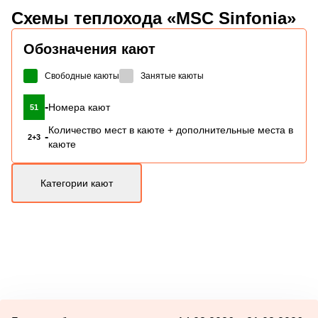
Схемы
теплохода «MSC Sinfonia»
Обозначения кают
Свободные каюты
Занятые каюты
-
Номера кают
51
Количество мест в каюте + дополнительные места в
-
2+3
каюте
Категории кают