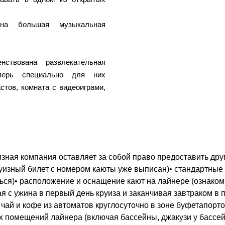
ена большая музыкальная
ствована развлекательная
перь специально для них
стов, комната с видеоиграми,
зная компания оставляет за собой право предоставить друг
круизный билет с номером каюты уже выписан)• стандартные
ться)• расположение и оснащение кают на лайнере (ознако
ая с ужина в первый день круиза и заканчивая завтраком в 
 чай и кофе из автоматов круглосуточно в зоне буфетапор
 помещений лайнера (включая бассейны, джакузи у бассей