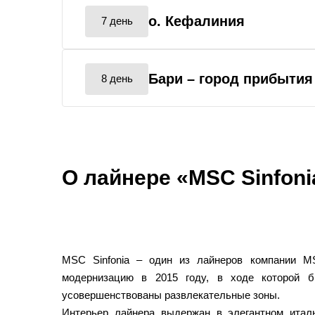
о. Кефалиния
7 день
Бари
– город прибытия
8 день
О лайнере «MSC Sinfoni
MSC Sinfonia – один из лайнеров компании M
модернизацию в 2015 году, в ходе которой 
усовершенствованы развлекательные зоны.
Интерьер лайнера выдержан в элегантном италь