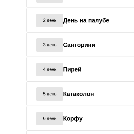
День на палубе
2 день
Санторини
3 день
Пирей
4 день
Катаколон
5 день
Корфу
6 день