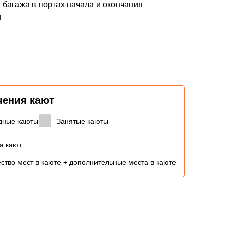
 багажа в портах начала и окончания
и
чения кают
дные каюты
Занятые каюты
а кают
ство мест в каюте + дополнительные места в каюте