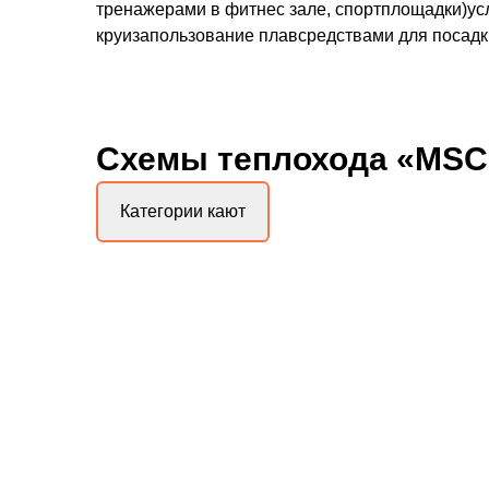
тренажерами в фитнес зале, спортплощадки)усл
круизапользование плавсредствами для посадки
Схемы
теплохода «MSC 
Категории кают