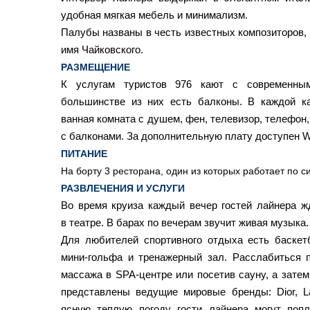
удобная мягкая мебель и минимализм.
Палубы названы в честь известных композиторов, о
имя Чайковского.
РАЗМЕЩЕНИЕ
К услугам туристов 976 кают с современны
большинстве из них есть балконы. В каждой ка
ванная комната с душем, фен, телевизор, телефон,
с балконами. За дополнительную плату доступен Wi
ПИТАНИЕ
На борту 3 ресторана, один из которых работает по с
РАЗВЛЕЧЕНИЯ И УСЛУГИ
Во время круиза каждый вечер гостей лайнера ж
в театре. В барах по вечерам звучит живая музыка
Для любителей спортивного отдыха есть баскет
мини-гольфа и тренажерный зал. Расслабиться 
массажа в SPA-центре или посетив сауну, а затем 
представлены ведущие мировые бренды: Dior, L
ясную теплую погоду гости лайнера могут поп