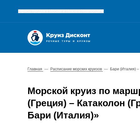
Офисы продаж в Москве и Нижнем Новгороде
Главная
—
Расписание морских круизов
—
Бари (Италия) –
Морской круиз по маршр
(Греция) – Катаколон (Г
Бари (Италия)»