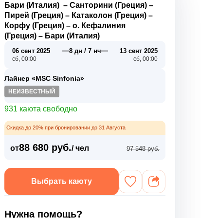
Бари (Италия)
–
Санторини (Греция)
–
Пирей (Греция)
–
Катаколон (Греция)
–
Корфу (Греция)
–
о. Кефалиния
(Греция)
–
Бари (Италия)
—
—
06 сент 2025
8 дн / 7 нч
13 сент 2025
сб, 00:00
сб, 00:00
Лайнер «MSC Sinfonia»
НЕИЗВЕСТНЫЙ
931 каюта свободно
Скидка до 20% при бронировании до 31 Августа
88 680 руб.
от
/ чел
97 548 руб.
Выбрать каюту
Нужна помощь?