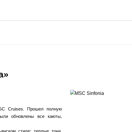
a»
SC Cruises. Прошел полную
были обновлены все каюты,
янском стиле: теплые тона,