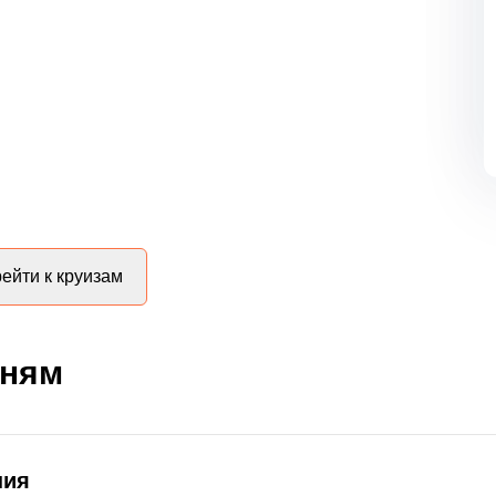
ейти к круизам
дням
ния