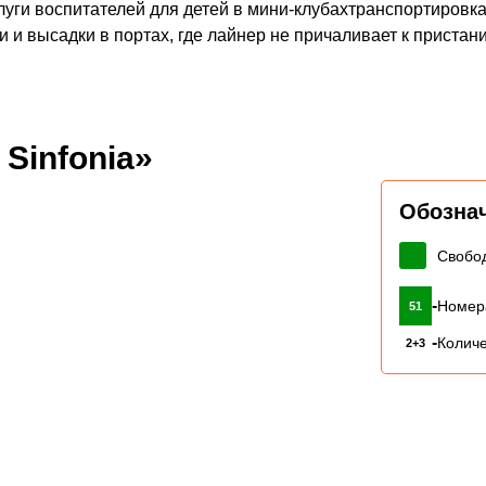
уги воспитателей для детей в мини-клубахтранспортировка
 и высадки в портах, где лайнер не причаливает к пристан
Sinfonia»
Обозна
Свобо
-
Номер
51
-
Количе
2+3