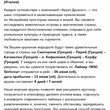
(Италия)
.
Каждое путешествие с компанией «Круиз Дисконт» — это
шанс отправиться в захватывающее приключение
по бескрайним просторам океана и морей.
Вы сможете
исследовать живописные острова и экзотические страны,
наслаждаться белоснежными пляжами, открывать для себя
уникальные культуры и природные чудеса, а также
любоваться закатами на горизонте.
На Вашем круизном маршруте будут такие удивительные
города и страны как
Санторини (Греция) – Пирей (Греция) –
Катаколон (Греция) – о. Кефалиния (Греция) – Корфу
(Греция)
. У каждого из них свой шарм и обаяние, и мы
уверены, что вы сумеете почувствовать их.
Лайнер
«MSC
Sinfonia»
отправится в рейс –
06 июня (сб),
дата прибытия – 13 июня (сб)
. Длительность морского
круиза составляет
8 дней / 7 ночей
.
Наши морские круизы позволят вам расширить кругозор,
погрузиться в атмосферу далеких уголков мира, отдохнуть
в комфорте современного лайнера с роскошными
развлечениями и, конечно, сменить обстановку, зарядившись
энергией морских просторов. Это идеальный способ провести