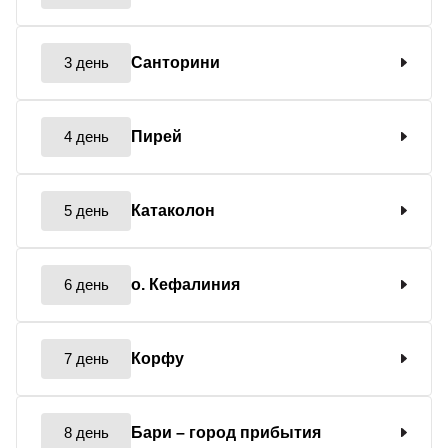
3 день
Санторини
4 день
Пирей
5 день
Катаколон
6 день
о. Кефалиния
7 день
Корфу
8 день
Бари
– город прибытия