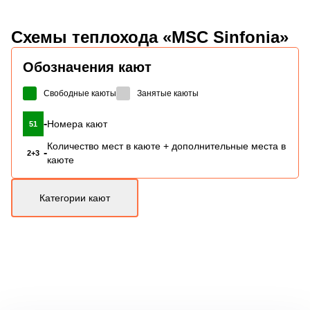
Схемы
теплохода «MSC Sinfonia»
Обозначения кают
Свободные каюты
Занятые каюты
-
Номера кают
51
Количество мест в каюте + дополнительные места в
-
2+3
каюте
Категории кают