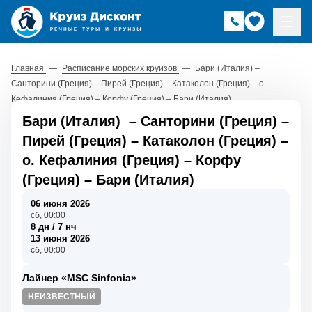
Главная
—
Расписание морских круизов
—
Бари (Италия) –
Санторини (Греция) – Пирей (Греция) – Катаколон (Греция) – о.
Кефалиния (Греция) – Корфу (Греция) – Бари (Италия)
Бари (Италия)
–
Санторини (Греция)
–
Пирей (Греция)
–
Катаколон (Греция)
–
о. Кефалиния (Греция)
–
Корфу
(Греция)
–
Бари (Италия)
06 июня 2026
сб, 00:00
8 дн / 7 нч
13 июня 2026
сб, 00:00
Лайнер «MSC Sinfonia»
НЕИЗВЕСТНЫЙ