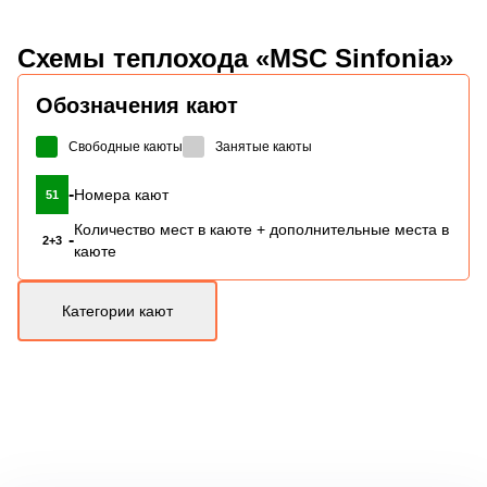
Схемы
теплохода «MSC Sinfonia»
Обозначения кают
Свободные каюты
Занятые каюты
-
Номера кают
51
Количество мест в каюте + дополнительные места в
-
2+3
каюте
Категории кают