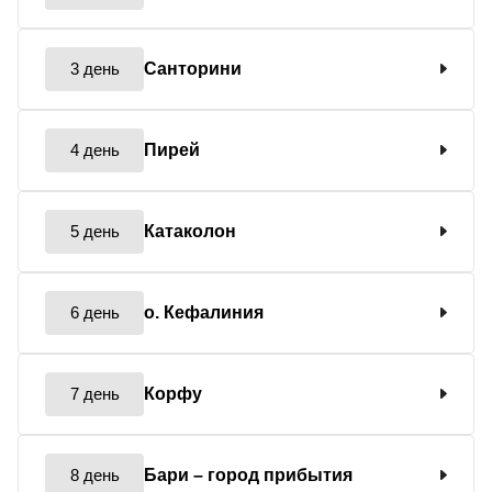
3 день
Санторини
4 день
Пирей
5 день
Катаколон
6 день
о. Кефалиния
7 день
Корфу
8 день
Бари
– город прибытия