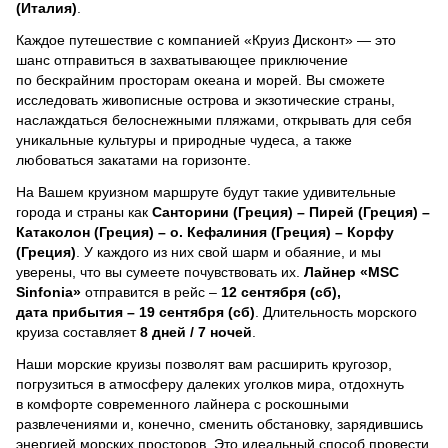
(Италия)
.
Каждое путешествие с компанией «Круиз Дисконт» — это
шанс отправиться в захватывающее приключение
по бескрайним просторам океана и морей.
Вы сможете
исследовать живописные острова и экзотические страны,
наслаждаться белоснежными пляжами, открывать для себя
уникальные культуры и природные чудеса, а также
любоваться закатами на горизонте.
На Вашем круизном маршруте будут такие удивительные
города и страны как
Санторини (Греция) – Пирей (Греция) –
Катаколон (Греция) – о. Кефалиния (Греция) – Корфу
(Греция)
. У каждого из них свой шарм и обаяние, и мы
уверены, что вы сумеете почувствовать их.
Лайнер
«MSC
Sinfonia»
отправится в рейс –
12 сентября (сб),
дата прибытия – 19 сентября (сб)
. Длительность морского
круиза составляет
8 дней / 7 ночей
.
Наши морские круизы позволят вам расширить кругозор,
погрузиться в атмосферу далеких уголков мира, отдохнуть
в комфорте современного лайнера с роскошными
развлечениями и, конечно, сменить обстановку, зарядившись
энергией морских просторов. Это идеальный способ провести