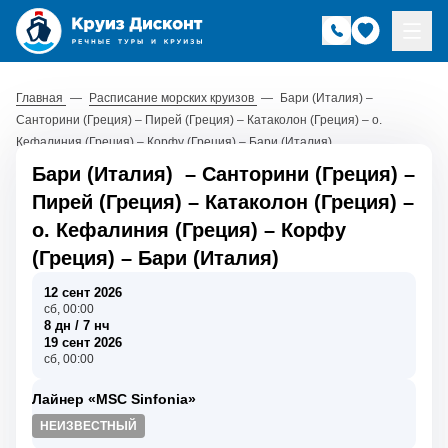
Главная
—
Расписание морских круизов
—
Бари (Италия) –
Санторини (Греция) – Пирей (Греция) – Катаколон (Греция) – о.
Кефалиния (Греция) – Корфу (Греция) – Бари (Италия)
Бари (Италия)
–
Санторини (Греция)
–
Пирей (Греция)
–
Катаколон (Греция)
–
о. Кефалиния (Греция)
–
Корфу
(Греция)
–
Бари (Италия)
12 сент 2026
сб, 00:00
8 дн / 7 нч
19 сент 2026
сб, 00:00
Лайнер «MSC Sinfonia»
НЕИЗВЕСТНЫЙ