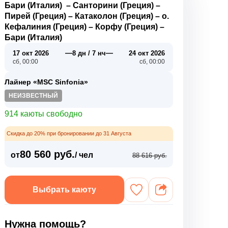
Бари (Италия)
–
Санторини (Греция)
–
Пирей (Греция)
–
Катаколон (Греция)
–
о.
Кефалиния (Греция)
–
Корфу (Греция)
–
Бари (Италия)
—
—
17 окт 2026
8 дн / 7 нч
24 окт 2026
сб, 00:00
сб, 00:00
Лайнер «MSC Sinfonia»
НЕИЗВЕСТНЫЙ
914 каюты свободно
Скидка до 20% при бронировании до 31 Августа
80 560 руб.
от
/ чел
88 616 руб.
Выбрать каюту
Нужна помощь?