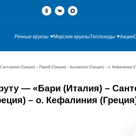
Речные круизы
Морские круизы
Теплоходы
Акции
 Санторини (Греция) – Пирей (Греция) – Катаколон (Греция) – о. Кефалиния (
уту — «Бари (Италия) – Сант
реция) – о. Кефалиния (Греция