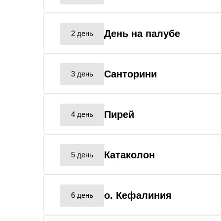
День на палубе
2 день
Санторини
3 день
Пирей
4 день
Катаколон
5 день
о. Кефалиния
6 день