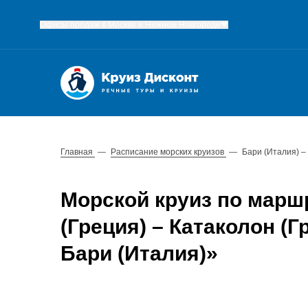
Офисы продаж в Москве и Нижнем Новгороде
Главная
—
Расписание морских круизов
—
Бари (Италия) –
Морской круиз по маршр
(Греция) – Катаколон (Г
Бари (Италия)»