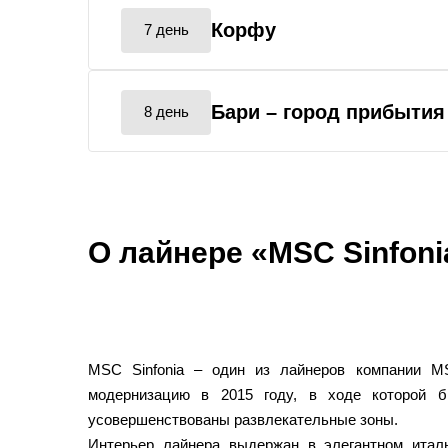
Корфу
7 день
Бари
– город прибытия
8 день
О лайнере «MSC Sinfoni
MSC Sinfonia – один из лайнеров компании M
модернизацию в 2015 году, в ходе которой 
усовершенствованы развлекательные зоны.
Интерьер лайнера выдержан в элегантном италь