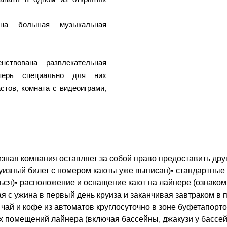
ена большая музыкальная
ствована развлекательная
перь специально для них
стов, комната с видеоиграми,
зная компания оставляет за собой право предоставить друг
круизный билет с номером каюты уже выписан)• стандартные
ться)• расположение и оснащение кают на лайнере (ознако
ая с ужина в первый день круиза и заканчивая завтраком в 
 чай и кофе из автоматов круглосуточно в зоне буфетапор
 помещений лайнера (включая бассейны, джакузи у бассей