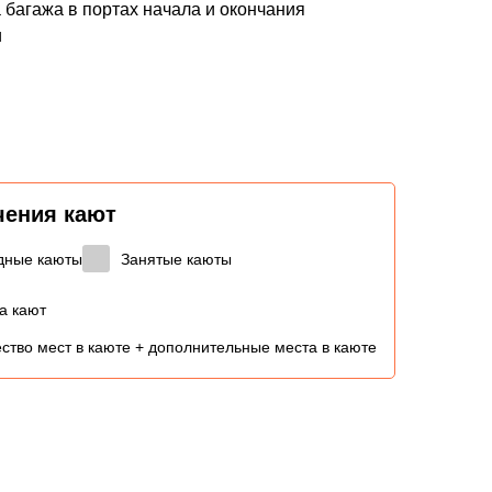
 багажа в портах начала и окончания
и
чения кают
дные каюты
Занятые каюты
а кают
ство мест в каюте + дополнительные места в каюте