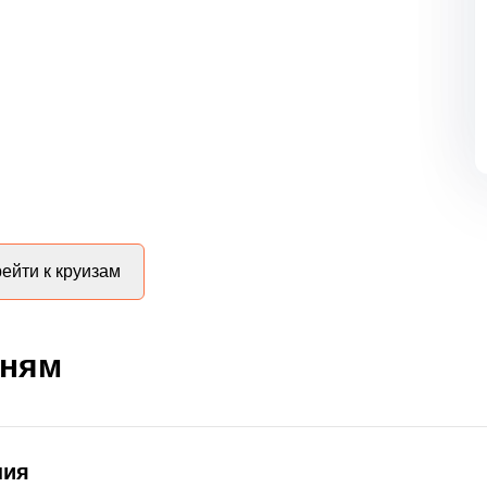
ейти к круизам
дням
ния