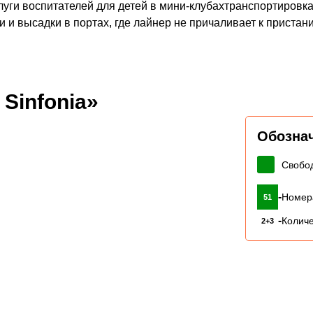
уги воспитателей для детей в мини-клубахтранспортировка
 и высадки в портах, где лайнер не причаливает к пристан
Sinfonia»
Обозна
Свобо
-
Номер
51
-
Количе
2+3