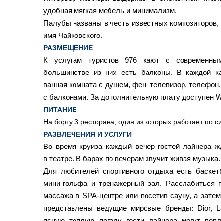
удобная мягкая мебель и минимализм.
Палубы названы в честь известных композиторов, о
имя Чайковского.
РАЗМЕЩЕНИЕ
К услугам туристов 976 кают с современны
большинстве из них есть балконы. В каждой ка
ванная комната с душем, фен, телевизор, телефон,
с балконами. За дополнительную плату доступен Wi
ПИТАНИЕ
На борту 3 ресторана, один из которых работает по с
РАЗВЛЕЧЕНИЯ И УСЛУГИ
Во время круиза каждый вечер гостей лайнера ж
в театре. В барах по вечерам звучит живая музыка
Для любителей спортивного отдыха есть баскет
мини-гольфа и тренажерный зал. Расслабиться 
массажа в SPA-центре или посетив сауну, а затем 
представлены ведущие мировые бренды: Dior, L
ясную теплую погоду гости лайнера могут поп