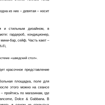
дна из них – девятая – носит
м и стильным дизайном, в
юте: гардероб, кондиционер,
 мини-бар, сейф. Часть кают –
-Fi.
истеме «шведский стол».
дет красочное представление
.
больная площадка, поле для
после этого можно на сеансе
– пройтись по магазинам, где
ancome, Dolce & Gabbana. В
лавать в одном из открытых