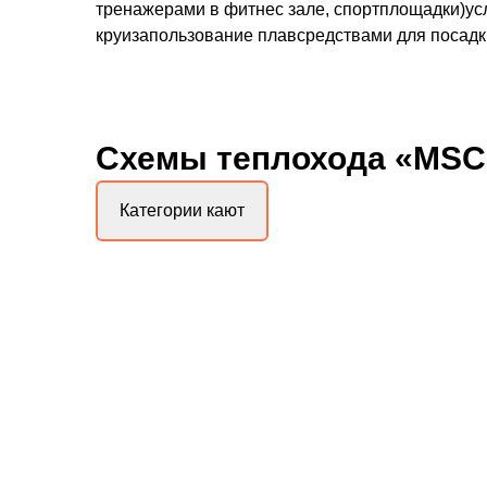
тренажерами в фитнес зале, спортплощадки)усл
круизапользование плавсредствами для посадки
Схемы
теплохода «MSC 
Категории кают