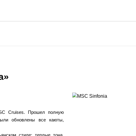
a»
SC Cruises. Прошел полную
были обновлены все каюты,
янском стиле: теплые тона,