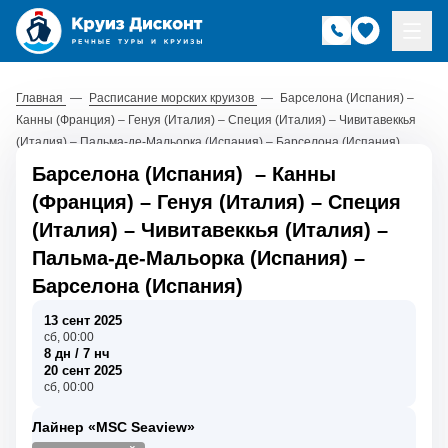
Главная
—
Расписание морских круизов
—
Барселона (Испания) –
Канны (Франция) – Генуя (Италия) – Специя (Италия) – Чивитавеккья
(Италия) – Пальма-де-Мальорка (Испания) – Барселона (Испания)
Барселона (Испания)
–
Канны
(Франция)
–
Генуя (Италия)
–
Специя
(Италия)
–
Чивитавеккья (Италия)
–
Пальма-де-Мальорка (Испания)
–
Барселона (Испания)
13 сент 2025
сб, 00:00
8 дн / 7 нч
20 сент 2025
сб, 00:00
Лайнер «MSC Seaview»