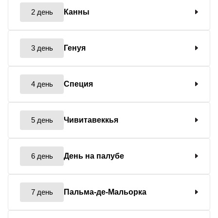
2 день
Канны
3 день
Генуя
4 день
Специя
5 день
Чивитавеккья
6 день
День на палубе
7 день
Пальма-де-Мальорка