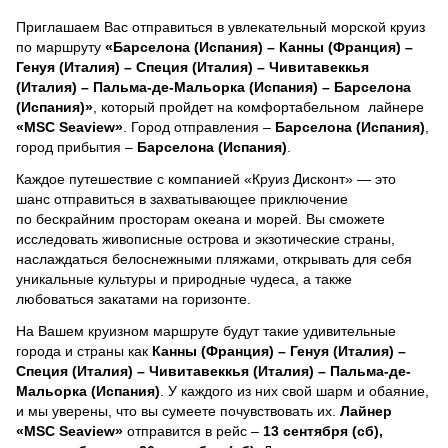
Приглашаем Вас отправиться в увлекательный морской круиз
по маршруту
«Барселона (Испания) – Канны (Франция) –
Генуя (Италия) – Специя (Италия) – Чивитавеккья
(Италия) – Пальма-де-Мальорка (Испания) – Барселона
(Испания)»
, который пройдет на комфортабельном лайнере
«MSC Seaview»
. Город отправления –
Барселона (Испания)
,
город прибытия –
Барселона (Испания)
.
Каждое путешествие с компанией «Круиз Дисконт» — это
шанс отправиться в захватывающее приключение
по бескрайним просторам океана и морей.
Вы сможете
исследовать живописные острова и экзотические страны,
наслаждаться белоснежными пляжами, открывать для себя
уникальные культуры и природные чудеса, а также
любоваться закатами на горизонте.
На Вашем круизном маршруте будут такие удивительные
города и страны как
Канны (Франция) – Генуя (Италия) –
Специя (Италия) – Чивитавеккья (Италия) – Пальма-де-
Мальорка (Испания)
. У каждого из них свой шарм и обаяние,
и мы уверены, что вы сумеете почувствовать их.
Лайнер
«MSC Seaview»
отправится в рейс –
13 сентября (сб),