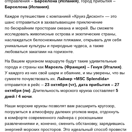
отправления –
Барселона (Испания)
, город прибытия –
Барселона (Испания)
.
Каждое путешествие с компанией «Круиз Дисконт» — это
шанс отправиться в захватывающее приключение
по бескрайним просторам океана и морей.
Вы сможете
исследовать живописные острова и экзотические страны,
наслаждаться белоснежными пляжами, открывать для себя
уникальные культуры и природные чудеса, а также
любоваться закатами на горизонте.
На Вашем круизном маршруте будут такие удивительные
города и страны как
Марсель (Франция) – Генуя (Италия)
.
У каждого из них свой шарм и обаяние, и мы уверены, что вы
сумеете почувствовать их.
Лайнер
«MSC Splendida»
отправится в рейс –
23 октября (чт), дата прибытия – 27
октября (пн)
. Длительность морского круиза составляет
5
дней / 4 ночи
.
Наши морские круизы позволят вам расширить кругозор,
погрузиться в атмосферу далеких уголков мира, отдохнуть
в комфорте современного лайнера с роскошными
развлечениями и, конечно, сменить обстановку, зарядившись
энергией морских просторов. Это идеальный способ провести