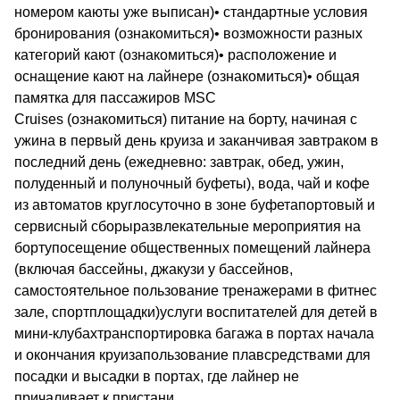
номером каюты уже выписан)• стандартные условия
бронирования (ознакомиться)• возможности разных
категорий кают (ознакомиться)• расположение и
оснащение кают на лайнере (ознакомиться)• общая
памятка для пассажиров MSC
Cruises (ознакомиться) питание на борту, начиная с
ужина в первый день круиза и заканчивая завтраком в
последний день (ежедневно: завтрак, обед, ужин,
полуденный и полуночный буфеты), вода, чай и кофе
из автоматов круглосуточно в зоне буфетапортовый и
сервисный сборыразвлекательные мероприятия на
бортупосещение общественных помещений лайнера
(включая бассейны, джакузи у бассейнов,
самостоятельное пользование тренажерами в фитнес
зале, спортплощадки)услуги воспитателей для детей в
мини-клубахтранспортировка багажа в портах начала
и окончания круизапользование плавсредствами для
посадки и высадки в портах, где лайнер не
причаливает к пристани