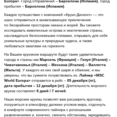
Europa»
. Город отправления –
Барселона (Испания)
, город
прибытия –
Барселона (Испания)
.
Каждое путешествие с компанией «Круиз Дисконт» — это
шанс отправиться в захватывающее приключение
по бескрайним просторам океана и морей.
Вы сможете
исследовать живописные острова и экзотические страны,
наслаждаться белоснежными пляжами, открывать для себя
уникальные культуры и природные чудеса, а также
любоваться закатами на горизонте.
На Вашем круизном маршруте будут такие удивительные
города и страны как
Марсель (Франция) – Генуя (Италия) –
Чивитавеккья (Италия) – Мессина (Италия) – Валлетта
(Мальта)
. У каждого из них свой шарм и обаяние, и мы
уверены, что вы сумеете почувствовать их.
Лайнер
«MSC
World Europa»
отправится в рейс –
05 декабря (пт),
дата прибытия – 12 декабря (пт)
. Длительность морского
круиза составляет
8 дней / 7 ночей
.
Наши морские круизы позволят вам расширить кругозор,
погрузиться в атмосферу далеких уголков мира, отдохнуть
в комфорте современного лайнера с роскошными
развлечениями и, конечно, сменить обстановку, зарядившись