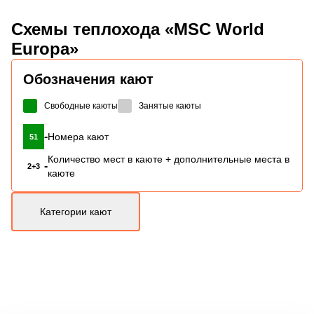
Схемы
теплохода «MSC World
Europa»
Обозначения кают
Свободные каюты
Занятые каюты
-
Номера кают
51
Количество мест в каюте + дополнительные места в
-
2+3
каюте
Категории кают