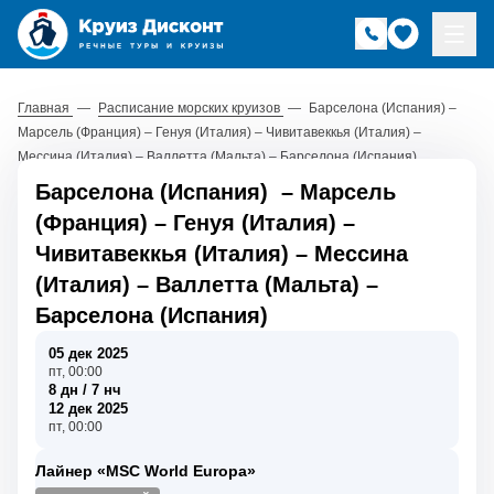
Главная
—
Расписание морских круизов
—
Барселона (Испания) –
Марсель (Франция) – Генуя (Италия) – Чивитавеккья (Италия) –
Мессина (Италия) – Валлетта (Мальта) – Барселона (Испания)
Барселона (Испания)
–
Марсель
(Франция)
–
Генуя (Италия)
–
Чивитавеккья (Италия)
–
Мессина
(Италия)
–
Валлетта (Мальта)
–
Барселона (Испания)
05 дек 2025
пт, 00:00
8 дн / 7 нч
12 дек 2025
пт, 00:00
Лайнер «MSC World Europa»