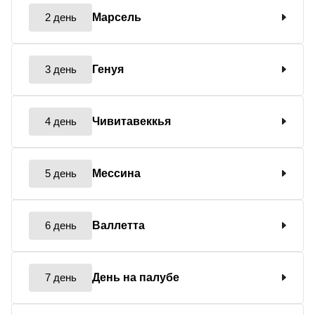
2 день
Марсель
3 день
Генуя
4 день
Чивитавеккья
5 день
Мессина
6 день
Валлетта
7 день
День на палубе