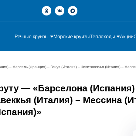
Речные круизы
Морские круизы
Теплоходы
Акции
ния) – Марсель (Франция) – Генуя (Италия) – Чивитавеккья (Италия) – Месси
руту — «Барселона (Испания) 
авеккья (Италия) – Мессина (И
Испания)»