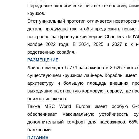
Передовые экологически чистые технологии, сим
круизов.
Этот уникальный прототип отличается новаторски
деталь продумана так, чтобы предложить новые в
построено на французской верфи Chantiers de l'At
ноябре 2022 года. В 2024, 2025 и 2027 г. к 
родственных корабля.
РАЗМЕЩЕНИЕ
Лайнер вмещает 6 774 пассажиров в 2 626 каютах
существующем круизном лайнере. Корабль имеет
архитектуру и большую площадь внешних прос
выходящих на открытую кормовую террасу, где па
близостью океана.
Также MSC World Europa имеет особую G-о
обеспечивает максимальную устойчивость с
дополнительный комфорт для пассажиров. 65%
балконами.
ПИТАНИЕ