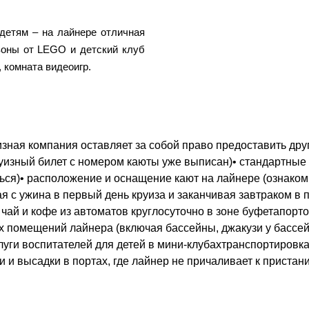
детям – на лайнере отличная
зоны от LEGO и детский клуб
 комната видеоигр.
зная компания оставляет за собой право предоставить друг
круизный билет с номером каюты уже выписан)• стандартные
ться)• расположение и оснащение кают на лайнере (ознако
ая с ужина в первый день круиза и заканчивая завтраком в 
 чай и кофе из автоматов круглосуточно в зоне буфетапор
 помещений лайнера (включая бассейны, джакузи у бассей
уги воспитателей для детей в мини-клубахтранспортировка
 и высадки в портах, где лайнер не причаливает к пристан