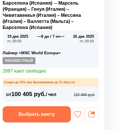
Барселона (Испания)
–
Марсель
(Франция)
–
Генуя (Италия)
–
Чивитавеккья (Италия)
–
Мессина
(Италия)
–
Валлетта (Мальта)
–
Барселона (Испания)
—
—
19 дек 2025
8 дн / 7 нч
26 дек 2025
пт, 00:00
пт, 00:00
Лайнер «MSC World Europa»
НЕИЗВЕСТНЫЙ
2687 кают свободно
Скидка до 20% при бронировании до 31 Августа
100 405 руб.
от
/ чел
110 446 руб.
Выбрать каюту