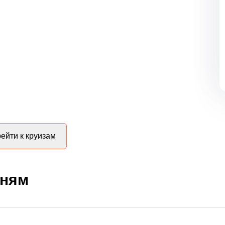
ейти к круизам
дням