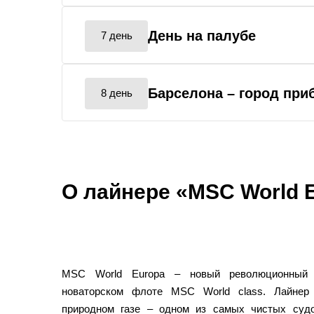
День на палубе
7 день
Барселона
– город при
8 день
О лайнере «MSC World 
MSC World Europa – новый революционный 
новаторском флоте MSC World class. Лайнер
природном газе – одном из самых чистых суд