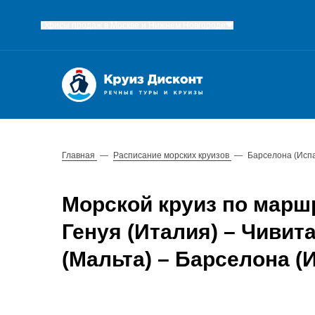
Офисы продаж в Москве и Нижнем Новгороде
Главная
—
Расписание морских круизов
—
Барселона (Испа
Морской круиз по марш
Генуя (Италия) – Чивит
(Мальта) – Барселона (