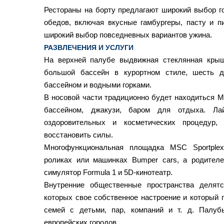
Рестораны на борту предлагают широкий выбор го
обедов, включая вкусные гамбургеры, пасту и п
широкий выбор повседневных вариантов ужина.
РАЗВЛЕЧЕНИЯ И УСЛУГИ
На верхней палубе выдвижная стеклянная кры
большой бассейн в курортном стиле, шесть д
бассейном и водными горками.
В носовой части традиционно будет находиться M
бассейном, джакузи, баром для отдыха. Лай
оздоровительных и косметических процедур,
восстановить силы.
Многофункциональная площадка MSC Sportplex
роликах или машинках Bumper cars, а родител
симулятор Formula 1 и 5D-кинотеатр.
Внутренние общественные пространства делят
которых свое собственное настроение и который 
семей с детьми, пар, компаний и т. д. Палу
европейских городов.