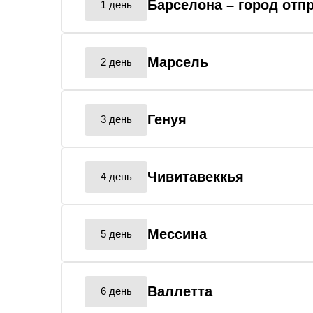
Барселона
– город отп
1 день
Марсель
2 день
Генуя
3 день
Чивитавеккья
4 день
Мессина
5 день
Валлетта
6 день