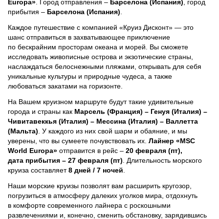
Europa»
. Город отправления –
Барселона (Испания)
, город
прибытия –
Барселона (Испания)
.
Каждое путешествие с компанией «Круиз Дисконт» — это
шанс отправиться в захватывающее приключение
по бескрайним просторам океана и морей.
Вы сможете
исследовать живописные острова и экзотические страны,
наслаждаться белоснежными пляжами, открывать для себя
уникальные культуры и природные чудеса, а также
любоваться закатами на горизонте.
На Вашем круизном маршруте будут такие удивительные
города и страны как
Марсель (Франция) – Генуя (Италия) –
Чивитавеккья (Италия) – Мессина (Италия) – Валлетта
(Мальта)
. У каждого из них свой шарм и обаяние, и мы
уверены, что вы сумеете почувствовать их.
Лайнер
«MSC
World Europa»
отправится в рейс –
20 февраля (пт),
дата прибытия – 27 февраля (пт)
. Длительность морского
круиза составляет
8 дней / 7 ночей
.
Наши морские круизы позволят вам расширить кругозор,
погрузиться в атмосферу далеких уголков мира, отдохнуть
в комфорте современного лайнера с роскошными
развлечениями и, конечно, сменить обстановку, зарядившись