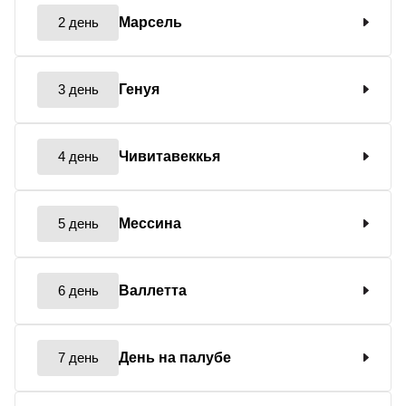
2 день
Марсель
3 день
Генуя
4 день
Чивитавеккья
5 день
Мессина
6 день
Валлетта
7 день
День на палубе