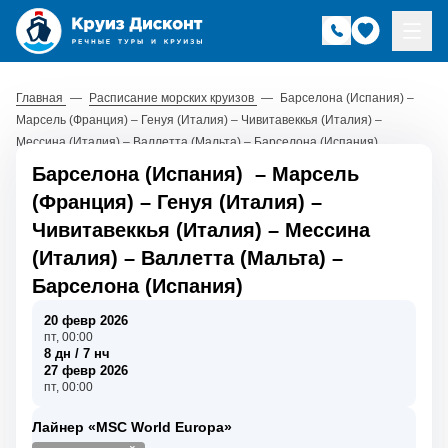
Главная
—
Расписание морских круизов
—
Барселона (Испания) –
Марсель (Франция) – Генуя (Италия) – Чивитавеккья (Италия) –
Мессина (Италия) – Валлетта (Мальта) – Барселона (Испания)
Барселона (Испания)
–
Марсель
(Франция)
–
Генуя (Италия)
–
Чивитавеккья (Италия)
–
Мессина
(Италия)
–
Валлетта (Мальта)
–
Барселона (Испания)
20 февр 2026
пт, 00:00
8 дн / 7 нч
27 февр 2026
пт, 00:00
Лайнер «MSC World Europa»