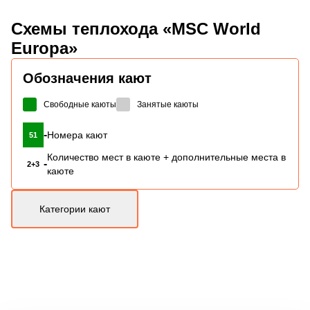
Схемы
теплохода «MSC World
Europa»
Обозначения кают
Свободные каюты
Занятые каюты
-
Номера кают
51
Количество мест в каюте + дополнительные места в
-
2+3
каюте
Категории кают