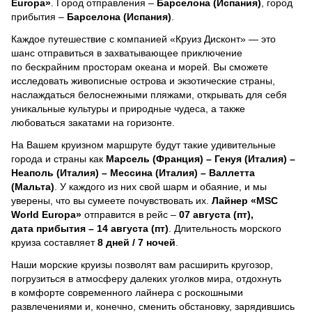
Europa»
. Город отправления –
Барселона (Испания)
, город
прибытия –
Барселона (Испания)
.
Каждое путешествие с компанией «Круиз Дисконт» — это
шанс отправиться в захватывающее приключение
по бескрайним просторам океана и морей.
Вы сможете
исследовать живописные острова и экзотические страны,
наслаждаться белоснежными пляжами, открывать для себя
уникальные культуры и природные чудеса, а также
любоваться закатами на горизонте.
На Вашем круизном маршруте будут такие удивительные
города и страны как
Марсель (Франция) – Генуя (Италия) –
Неаполь (Италия) – Мессина (Италия) – Валлетта
(Мальта)
. У каждого из них свой шарм и обаяние, и мы
уверены, что вы сумеете почувствовать их.
Лайнер
«MSC
World Europa»
отправится в рейс –
07 августа (пт),
дата прибытия – 14 августа (пт)
. Длительность морского
круиза составляет
8 дней / 7 ночей
.
Наши морские круизы позволят вам расширить кругозор,
погрузиться в атмосферу далеких уголков мира, отдохнуть
в комфорте современного лайнера с роскошными
развлечениями и, конечно, сменить обстановку, зарядившись