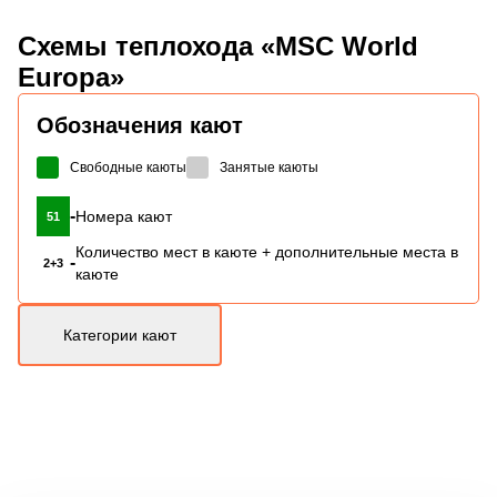
Схемы
теплохода «MSC World
Europa»
Обозначения кают
Свободные каюты
Занятые каюты
-
Номера кают
51
Количество мест в каюте + дополнительные места в
-
2+3
каюте
Категории кают