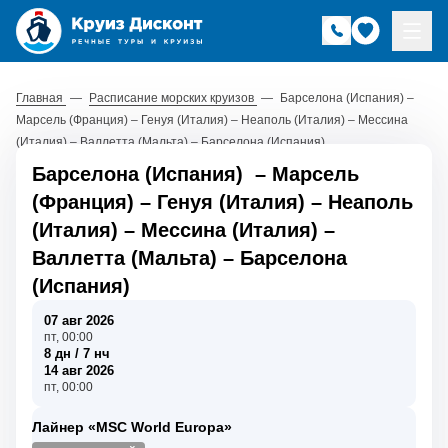
Главная
—
Расписание морских круизов
—
Барселона (Испания) –
Марсель (Франция) – Генуя (Италия) – Неаполь (Италия) – Мессина
(Италия) – Валлетта (Мальта) – Барселона (Испания)
Барселона (Испания)
–
Марсель
(Франция)
–
Генуя (Италия)
–
Неаполь
(Италия)
–
Мессина (Италия)
–
Валлетта (Мальта)
–
Барселона
(Испания)
07 авг 2026
пт, 00:00
8 дн / 7 нч
14 авг 2026
пт, 00:00
Лайнер «MSC World Europa»